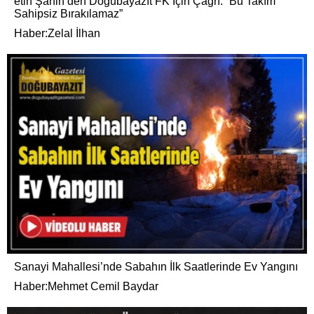
etin Şahin’den Doğubayazıt FK İçin Çağrı: “Bu Takım
Sahipsiz Bırakılamaz”
Haber:Zelal İlhan
Sanayi Mahallesi’nde Sabahın İlk Saatlerinde Ev Yangını
Haber:Mehmet Cemil Baydar