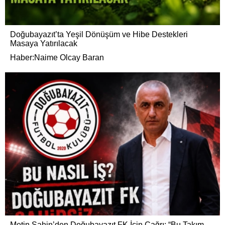
Doğubayazıt’ta Yeşil Dönüşüm ve Hibe Destekleri
Masaya Yatırılacak
Haber:Naime Olcay Baran
Metin Şahin’den Doğubayazıt FK İçin Çağrı: “Bu Takım