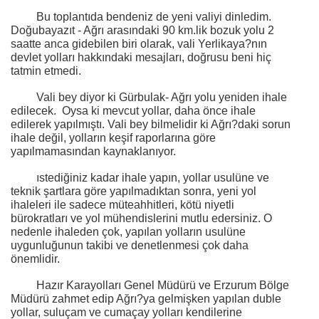
Bu toplantıda bendeniz de yeni valiyi dinledim.
Doğubayazıt - Ağrı arasındaki
90 km
.lik bozuk yolu 2
saatte anca gidebilen biri olarak, vali Yerlikaya?nın
devlet yolları hakkındaki mesajları, doğrusu beni hiç
tatmin etmedi.
Vali bey diyor ki Gürbulak- Ağrı yolu yeniden ihale
edilecek.
Oysa ki mevcut yollar, daha önce ihale
edilerek yapılmıştı. Vali bey bilmelidir ki Ağrı?daki sorun
ihale değil, yolların keşif raporlarına göre
yapılmamasından kaynaklanıyor.
ıstediğiniz kadar ihale yapın, yollar usulüne ve
teknik şartlara göre yapılmadıktan sonra, yeni yol
ihaleleri ile sadece müteahhitleri, kötü niyetli
bürokratları ve yol mühendislerini mutlu edersiniz. O
nedenle ihaleden çok, yapılan yolların usulüne
uygunluğunun takibi ve denetlenmesi çok daha
önemlidir.
Hazır Karayolları Genel Müdürü ve Erzurum Bölge
Müdürü zahmet edip Ağrı?ya gelmişken yapılan duble
yollar, suluçam ve cumaçay yolları kendilerine