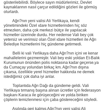
gösterilebilirdi. Böylece sayın müdürlerimiz, Devlet
kaynaklarının nasıl çarçur edildiğini gözleri ile görmüş
olurlardı.
Ağrı?nın yeni valisi Ali Yerlikaya, kendi
yönetimindeki Özel ıdare hizmetlerinden hiç söz
etmezken, daha çok merkezi bütçe ile yapılacak
hizmetler üzerinde durdu. Her nedense Vali bey çok
yetersiz ve verimsiz olan Özel ıdare hizmetleri ile Ağrı
Belediye hizmetlerini hiç gündeme getirmedi.
Belli ki vali Yerlikaya daha Ağrı?nın içini ve kenar
mahallelerini gezmemiştir. Vali bey eski yoldan Et-Balık
Kurumunun önünden polis noktasına kadar geçerse,ya
da Cumaçay yolundan birkaç km. Ağrı?nın dışına
çıkarsa, özellikle yerel hizmetler hakkında ne demek
istediğimiz çok daha iyi anlar.
Toplantıda Ağrı Dağı da gündeme geldi. Vali
Yerlikaya tırmanış başına alınan ücretler için federasyon
başkanı Karaca ile görüşeceğini ve yolda biriken
çöplerin temizlenmesi için çaba göstereceğini söyledi.
Asılında geri kalmış Ağrı?nın yeni valisi Ali