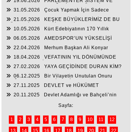
19.06.2026
PARLEMENTER SISTEM VE
CUMHURBAŞKANLIĞI SİSTEMI ÜZERİNDE
31.05.2026
Çocuk Yapmak İçin Sadece
DEĞERLENDIRME
Nasihat Yetmez
21.05.2026
KEŞKE BÜYÜKLERİMİZ DE BU
GÜNLERİ YAŞAYABİLSEYDİ
10.05.2026
Kürt Edebiyatının 170 Yıllık
Mirası
06.05.2026
AMEDSPOR’UN YÜKSELİŞİ
22.04.2026
Merhum Başkan Ali Konyar
18.04.2026
VEFATININ YIL DÖNÜMÜNDE
RAHMET VE MİNNETLE
27.02.2026
YAYA GEÇİDİNDE DURAN KİM?
06.12.2025
Bir Vilayetin Unutulan Onuru
DOĞUBAYAZIT YENİDEN İL OLMALIDIR
27.11.2025
DEVLET ve HÜKÜMET
20.11.2025
Devlet Adamlığı ve Bahçeli’nin
Tarihi Çıkışı
Sayfa:
1
2
3
4
5
6
7
8
9
10
11
12
13
14
15
16
17
18
19
20
21
22