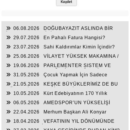
Kaydet
06.08.2026
DOĞUBAYAZIT ASLINDA BİR
İNANÇ MERKEZİDİR
29.07.2026
En Pahalı Fatura Hangisi?
23.07.2026
Sahi Kaldırımlar Kimin İçindir?
25.06.2026
VİLAYET YÜKSEK MAKAMINA /
BEYAZIT
19.06.2026
PARLEMENTER SISTEM VE
CUMHURBAŞKANLIĞI SİSTEMI ÜZERİNDE
31.05.2026
Çocuk Yapmak İçin Sadece
DEĞERLENDIRME
Nasihat Yetmez
21.05.2026
KEŞKE BÜYÜKLERİMİZ DE BU
GÜNLERİ YAŞAYABİLSEYDİ
10.05.2026
Kürt Edebiyatının 170 Yıllık
Mirası
06.05.2026
AMEDSPOR’UN YÜKSELİŞİ
22.04.2026
Merhum Başkan Ali Konyar
18.04.2026
VEFATININ YIL DÖNÜMÜNDE
RAHMET VE MİNNETLE