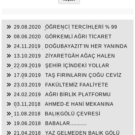
29.08.2020
ÖĞRENCİ TERCİHLERİ % 99
DOLAYINDA, AĞRI IC ÜNİVESİTESİ TAM
08.06.2020
GÖRKEMLİ AĞRI TİCARET
KAPASİTE ÇALIŞACAK
ODASI, ESKİ BAŞKAN MEHMET ERAT’IN
24.11.2019
DOĞUBAYAZIT'IN HER YANINDA
ESERİ…
NUH GEMİSİNİN İZLERİ VAR…
13.10.2019
ZİYARETGÂH AĞAÇ HALEN
AYAKTA…
22.09.2019
ŞEHİR İÇİNDEKİ YOLLAR
BÖLÜNDÜ…
17.09.2019
TAŞ FIRINLARIN ÇOĞU CEVİZ
KABUĞU YAKIYOR…
23.03.2019
FAKÜLTEMİZ FAALİYETE
GEÇİYOR?
24.02.2019
AĞRI BİRLİK PLATFORMU
KURULDU
03.11.2018
AHMED-E HANİ MEKANINA
YOĞUN İLGİ
11.08.2018
BALIKGÖLÜ ÇEVRESİ
AĞAÇLANDIRILABİLİR?
19.06.2018
BABALAR...........
21.04.2018
YAZ GELMEDEN BALIK GÖLÜ