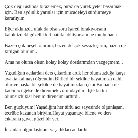
Çok değil aslında biraz emek, biraz da yürek yeter başarmak
için. Ben aydınlık yarınlar için mücadeleyi sürdürmeye
kararlıyım.
Eğer aklınızda ufak da olsa soru işareti bırakıyorsam
kalbinizdeki güzellikleri hatırlatabiliyorsam ne mutlu bana...
Bazen çok neşeli olurum, bazen de çok sessizleşirim, bazen de
kırılgan olurum..
Ama ne olursa olsun kolay kolay dostlarımdan vazgeçmem...
Yaşadığım acılardan ders çıkardım artık her olumsuzluğa karşı
ayakta kalmayı öğrendim.Birileri bir şekilde hayatımıza dahil
olur ve başka bir şekilde de hayatımızdan çıkar.Bu bana ne
kadar acı gelse de direnmek zorundaydım. İşte bu tür
olumsuzluklar benim direncimi arttırdı.
Ben güçlüyüm! Yaşadığım her türlü acı sayesinde olgunlaşan,
tecrübe kazanan biriyim.Hayat yaşamayı bilene ve ders
çıkarana gayet güzel bir yer.
İnsanları olgunlaştıran; yaşadıkları acılardır.