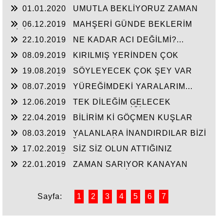
ÖZGÜRLÜĞÜN ÖZÜDÜR...
01.01.2020
UMUTLA BEKLİYORUZ ZAMAN
NE ZAMAN...
06.12.2019
MAHŞERİ GÜNDE BEKLERİM
SİZİ...
22.10.2019
NE KADAR ACI DEĞİLMİ?...
08.09.2019
KIRILMIŞ YERİNDEN ÇOK
ACIYOR CANIM...
19.08.2019
SÖYLEYECEK ÇOK ŞEY VAR
AMA TAKATİM YOK. YORGUNUM...!
08.07.2019
YÜREĞİMDEKİ YARALARIM...
12.06.2019
TEK DİLEĞİM GELECEK
HAYATIN HERKESE HAK ETTİĞİ HAYATI
22.04.2019
BİLİRİM Kİ GÖÇMEN KUŞLAR
YAŞATMASI...
UÇAMAZ KANATLARI KIRIKSA...
08.03.2019
YALANLARA İNANDIRDILAR BİZİ
GERÇEKLER AĞIR GELDİ...
17.02.2019
SİZ SİZ OLUN ATTIĞINIZ
ADIMLARI CÖMERTÇE HARCAMAYIN...
22.01.2019
ZAMAN SARIYOR KANAYAN
YARALARI AMA ACISI GEÇMİYOR...
Sayfa:
1
2
3
4
5
6
7