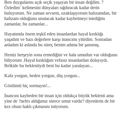
Ben duygularını açık seçik yaşayan bir insan değilim. ?
Özledim´ kelimesini dünyaları sığdıracak kadar derin
buluyorum. Ne zaman sevsem, uzaklaşıyorum hafızamdan, bir
hafızam olduğunu unutacak kadar kaybetmeyi istediğim
zamanlar, bu zamanlar...
Hayatımda önem teşkil eden insanlardan hayal kırıklığı
yaşadım ve bazı değerlere karşı inancımı yitirdim. Sonradan
anladım ki aslında bu süreç benim adıma bir şansmış.
Henüz herşeyin sona ermediğini ve hala umudun var olduğunu
biliyorum .Hayal kırıklığım vefasız insanlardan dolayıydı.
Belkide bu beklentiydi beni bu kadar yaralayan...
Kafa yorgun, beden yorgun, düş yorgun...
Gönlümü hiç sormayın!...
İnancını kaybeden bir insan için oldukça büyük beklenti ama
yine de ?nefes aldığımız sürece umut vardır? diyenlerin de bir
kez olsun haklı çıkmasını istiyorum.