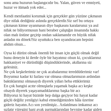
sonu ama huzurun başlangıcıdır bu. Yalan, güven ve emniyeti,
huzur ve itimadı yok eder...
Kendi menfaatini korumak için gerçekler gün yüzüne çıkmasın
diye nifak dediğiniz aslında gerçeklerdir.Siz sırf bu ortaya
çıkmasın kimse uyanmasın diye başkasını karalarsınız ya asıl
nifak ne biliyormusun hani beraber çalıştığın insanında hakkı
olan malı üstüne geçirip ondan saklamandır en büyük nifak
anladın mı dönek!Siz uyuttukca ben uyandıracam hepsini
ahdım olsun...
Oysa ki dürüst olmak önemli bir insan için güçlü olmak değil
bunu deneyin ki ilerde öyle bir hayatınız olsun ki, çocuklarınız
hakkaniyet ve dürüstlüğü düşündüklerinde, akıllarına siz
gelesiniz.
Ne çok keşkelerimiz ne çok acabalarımız tereddütlerimiz var!
Boyumuz kadar ki fazlası var olmasa olmazlarımızın ardından
baktıklarımız olmasaydı diyerek yılları heba ettiklerimiz
En çok hangisi acıtır olmuşlarla yaşamak başka acı keşke
olsaydı diyerek yaşayamadıklarımız başka bir acı
Biliyoruz ki hayat bizimle hep dalga geçiyor biz hayat kadar
güçlü değiliz yenilgiyi kabul etmediğimizden hâla üzerine
gideriz hayatın.Acı son yenilmişiz.. Anlatılması imkansız acı
sızlatır yüregini hani ayak parmaklarından beynine kadar giden