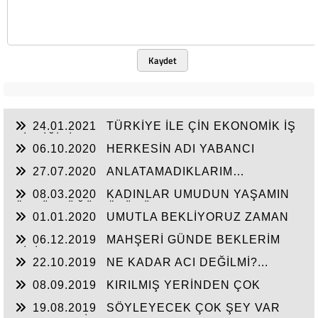
Kaydet
24.01.2021
TÜRKİYE İLE ÇİN EKONOMİK İŞ
BİRLİĞİNİ ARTTIRMALI
06.10.2020
HERKESİN ADI YABANCI
27.07.2020
ANLATAMADIKLARIM…
08.03.2020
KADINLAR UMUDUN YAŞAMIN
ÖZGÜRLÜĞÜN ÖZÜDÜR...
01.01.2020
UMUTLA BEKLİYORUZ ZAMAN
NE ZAMAN...
06.12.2019
MAHŞERİ GÜNDE BEKLERİM
SİZİ...
22.10.2019
NE KADAR ACI DEĞİLMİ?...
08.09.2019
KIRILMIŞ YERİNDEN ÇOK
ACIYOR CANIM...
19.08.2019
SÖYLEYECEK ÇOK ŞEY VAR