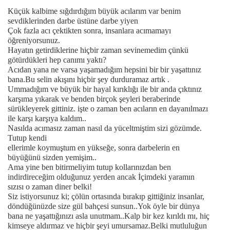
Küçük kalbime sığdırdığım büyük acılarım var benim
sevdiklerinden darbe üstüne darbe yiyen
Çok fazla acı çektikten sonra, insanlara acımamayı
öğreniyorsunuz.
Hayatın getirdiklerine hiçbir zaman sevinemedim çünkü
götürdükleri hep canımı yaktı?
Acıdan yana ne varsa yaşamadığım hepsini bir bir yaşattınız
bana.Bu selin akışını hiçbir şey durduramaz artık .
Ummadığım ve büyük bir hayal kırıklığı ile bir anda çıktınız
karşıma yıkarak ve benden birçok şeyleri beraberinde
sürükleyerek gittiniz. işte o zaman ben acıların en dayanılmazı
ile karşı karşıya kaldım..
Nasılda acımasız zaman nasıl da yüceltmiştim sizi gözümde.
Tutup kendi
ellerimle koymuştum en yükseğe, sonra darbelerin en
büyüğünü sizden yemişim..
Ama yine ben bitirmeliyim tutup kollarınızdan ben
indirdireceğim olduğunuz yerden ancak İçimdeki yaramın
sızısı o zaman diner belki!
Siz istiyorsunuz ki; çölün ortasında bırakıp gittiğiniz insanlar,
döndüğünüzde size gül bahçesi sunsun..Yok öyle bir dünya
bana ne yaşattığınızı asla unutmam..Kalp bir kez kırıldı mı, hiç
kimseye aldırmaz ve hiçbir şeyi umursamaz.Belki mutluluğun