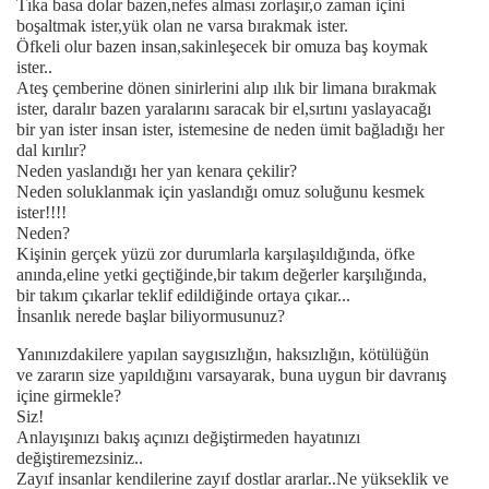
Tıka basa dolar bazen,nefes alması zorlaşır,o zaman içini
boşaltmak ister,yük olan ne varsa bırakmak ister.
Öfkeli olur bazen insan,sakinleşecek bir omuza baş koymak
ister..
Ateş çemberine dönen sinirlerini alıp ılık bir limana bırakmak
ister, daralır bazen yaralarını saracak bir el,sırtını yaslayacağı
bir yan ister insan ister, istemesine de neden ümit bağladığı her
dal kırılır?
Neden yaslandığı her yan kenara çekilir?
Neden soluklanmak için yaslandığı omuz soluğunu kesmek
ister!!!!
Neden?
Kişinin gerçek yüzü zor durumlarla karşılaşıldığında, öfke
anında,eline yetki geçtiğinde,bir takım değerler karşılığında,
bir takım çıkarlar teklif edildiğinde ortaya çıkar...
İnsanlık nerede başlar biliyormusunuz?
Yanınızdakilere yapılan saygısızlığın, haksızlığın, kötülüğün
ve zararın size yapıldığını varsayarak, buna uygun bir davranış
içine girmekle?
Siz!
Anlayışınızı bakış açınızı değiştirmeden hayatınızı
değiştiremezsiniz..
Zayıf insanlar kendilerine zayıf dostlar ararlar..Ne yükseklik ve