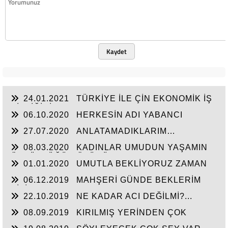
Kaydet
24.01.2021
TÜRKİYE İLE ÇİN EKONOMİK İŞ
BİRLİĞİNİ ARTTIRMALI
06.10.2020
HERKESİN ADI YABANCI
27.07.2020
ANLATAMADIKLARIM…
08.03.2020
KADINLAR UMUDUN YAŞAMIN
ÖZGÜRLÜĞÜN ÖZÜDÜR...
01.01.2020
UMUTLA BEKLİYORUZ ZAMAN
NE ZAMAN...
06.12.2019
MAHŞERİ GÜNDE BEKLERİM
SİZİ...
22.10.2019
NE KADAR ACI DEĞİLMİ?...
08.09.2019
KIRILMIŞ YERİNDEN ÇOK
ACIYOR CANIM...