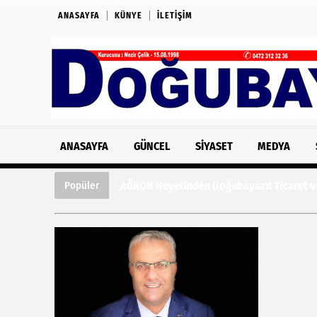
ANASAYFA
KÜNYE
İLETIŞIM
ANASAYFA
GÜNCEL
SIYASET
MEDYA
AĞKON Heyetinden Doğubayazıt Ticaret ve
Popüler