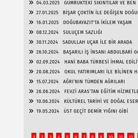
04.03.2025
GÜMRÜKTEKİ SIKINTILAR VE BEN
27.01.2025
BİŞAR ÇOKTİN İLE DEĞİŞEN DOĞU
16.01.2025
DOĞUBAYAZIT'TA İKİLEM YAŞAM
08.12.2024
SULUÇEM SAZLIĞI
30.11.2024
SADULLAH UÇAR İLE BİR ARADA
26.10.2024
BAŞARILI İŞ İNSANI ABDULBARİ 
02.09.2024
HANİ BABA TÜRBESİ İHMAL EDİL
20.08.2024
OKUL YATIRIMLARI İLE BİLİNEN
PORTRE…
15.07.2024
AĞRI’NIN TÜMDEN AĞRILARI
26.06.2024
FEVZİ ARAS’TAN EĞİTİM HİZMET
10.06.2024
KÜLTÜREL TARİHİ VE DOĞAL ESER
19.05.2024
ÜST GEÇİT DEMİR YIĞINI GİBİ
1
2
3
4
5
6
7
8
9
10
11
12