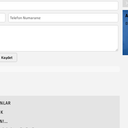
A
0
Kaydet
ANLAR
OK
!...