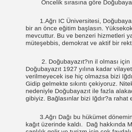
Öncelik sırasına göre Doğubayazı
1.Ağrı IC Üniversitesi, Doğubaya
bir an önce eğitim başlasın. Yüksekok
mevcuttur. Bu ve benzeri hizmetleri 
müteşebbis, demokrat ve aktif bir rektö
2. Doğubayazıt?ın il olması için
Doğubayazıt 1927 yılına kadar vilayet 
verilmeyecek ise hiç olmazsa bizi Iğd
Gidip gelmekte sıkıntı çekiyoruz. Nitek
nedeniyle Doğubayazıt ile fazla alakad
gibiyiz. Bağlasınlar bizi Iğdır?a rahat 
3.Ağrı Dağı bu hükümet dönemin
kağıt üzerinde kaldı.
Dağ hakkında Mi
canlılık gelir ve turizm için çok faydalı