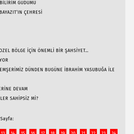
 BİLİRİM GÜDÜMÜ
BAYAZIT’IN ÇEHRESİ
GOZEL BÖLGE İÇİN ÖNEMLİ BİR ŞAHSİYET…
İYOR
 HEMŞERİMİZ DÜNDEN BUGÜNE İBRAHİM YASUBUĞA İLE
LERİNE DEVAM
LER SAHİPSİZ Mİ?
Sayfa:
13
14
15
16
17
18
19
20
21
22
23
24