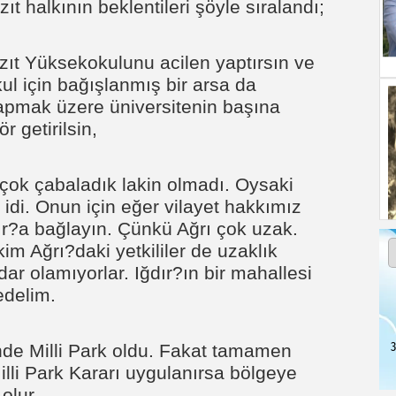
t halkının beklentileri şöyle sıralandı;
zıt Yüksekokulunu acilen yaptırsın ve
ul için bağışlanmış bir arsa da
yapmak üzere üniversitenin başına
r getirilsin,
 çok çabaladık lakin olmadı. Oysaki
idi. Onun için eğer vilayet hakkımız
ır?a bağlayın. Çünkü Ağrı çok uzak.
im Ağrı?daki yetkililer de uzaklık
ar olamıyorlar. Iğdır?ın bir mahallesi
edelim.
3
de Milli Park oldu. Fakat tamamen
lli Park Kararı uygulanırsa bölgeye
 olur.