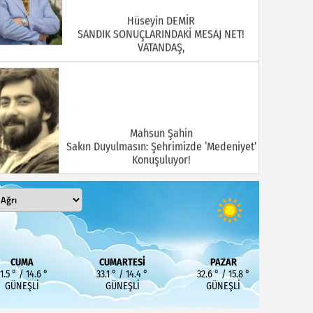
Hüseyin DEMİR
SANDIK SONUÇLARINDAKİ MESAJ NET!
VATANDAŞ,
Mahsun Şahin
Sakın Duyulmasın: Şehrimizde ‘Medeniyet’
Konuşuluyor!
MEHMET KOÇ
DOĞUBAYAZIT ASLINDA BİR İNANÇ
CUMA
CUMARTESI
PAZAR
MERKEZİDİR
1.5 ° / 14.6 °
33.1 ° / 14.4 °
32.6 ° / 15.8 °
GÜNEŞLI
GÜNEŞLI
GÜNEŞLI