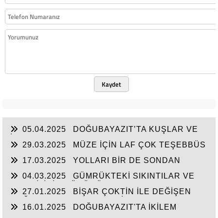
Kaydet
05.04.2025
DOĞUBAYAZIT’TA KUŞLAR VE
İNSANLAR
29.03.2025
MÜZE İÇİN LAF ÇOK TEŞEBBÜS
YOK
17.03.2025
YOLLARI BİR DE SONDAN
BAŞLAYIN!...
04.03.2025
GÜMRÜKTEKİ SIKINTILAR VE
BEN BİLİRİM GÜDÜMÜ
27.01.2025
BİŞAR ÇOKTİN İLE DEĞİŞEN
DOĞUBAYAZIT’IN ÇEHRESİ
16.01.2025
DOĞUBAYAZIT'TA İKİLEM
YAŞAM