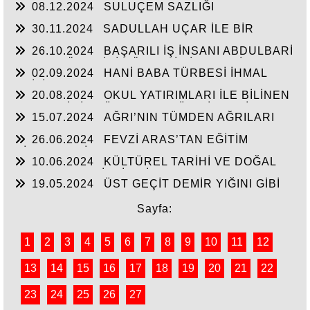
08.12.2024
SULUÇEM SAZLIĞI
30.11.2024
SADULLAH UÇAR İLE BİR
ARADA
26.10.2024
BAŞARILI İŞ İNSANI ABDULBARİ
GOZEL BÖLGE İÇİN ÖNEMLİ BİR ŞAHSİYET…
02.09.2024
HANİ BABA TÜRBESİ İHMAL
EDİLİYOR
20.08.2024
OKUL YATIRIMLARI İLE BİLİNEN
HEMŞERİMİZ DÜNDEN BUGÜNE İBRAHİM
15.07.2024
AĞRI’NIN TÜMDEN AĞRILARI
YASUBUĞA İLE PORTRE…
26.06.2024
FEVZİ ARAS’TAN EĞİTİM
HİZMETLERİNE DEVAM
10.06.2024
KÜLTÜREL TARİHİ VE DOĞAL
ESERLER SAHİPSİZ Mİ?
19.05.2024
ÜST GEÇİT DEMİR YIĞINI GİBİ
Sayfa:
1
2
3
4
5
6
7
8
9
10
11
12
13
14
15
16
17
18
19
20
21
22
23
24
25
26
27