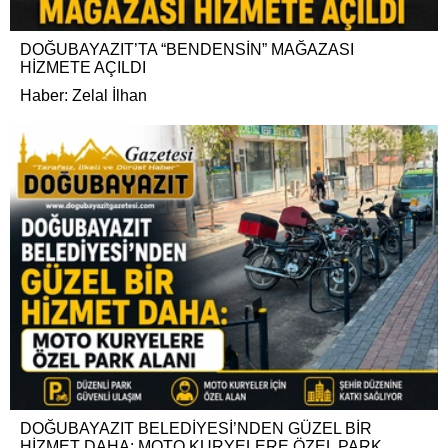
DOĞUBAYAZIT’TA “BENDENSİN” MAĞAZASI
HİZMETE AÇILDI
Haber: Zelal İlhan
DOĞUBAYAZIT BELEDİYESİ’NDEN GÜZEL BİR
HİZMET DAHA: MOTO KURYELERE ÖZEL PARK