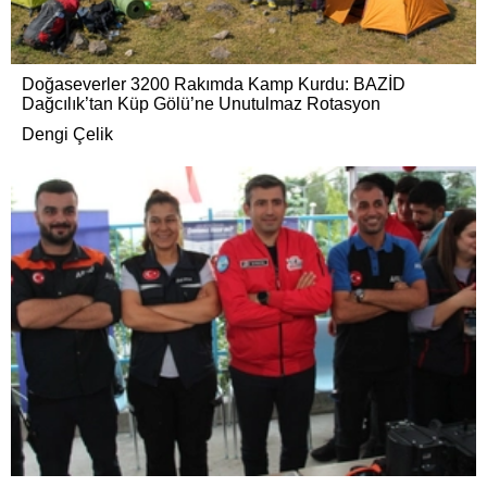
Doğaseverler 3200 Rakımda Kamp Kurdu: BAZİD
Dağcılık’tan Küp Gölü’ne Unutulmaz Rotasyon
Dengi Çelik