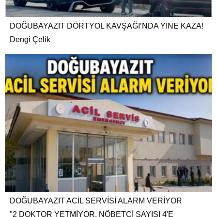
DOĞUBAYAZIT DÖRTYOL KAVŞAĞI’NDA YİNE KAZA!
Dengi Çelik
DOĞUBAYAZIT ACİL SERVİSİ ALARM VERİYOR
"2 DOKTOR YETMİYOR, NÖBETÇİ SAYISI 4'E