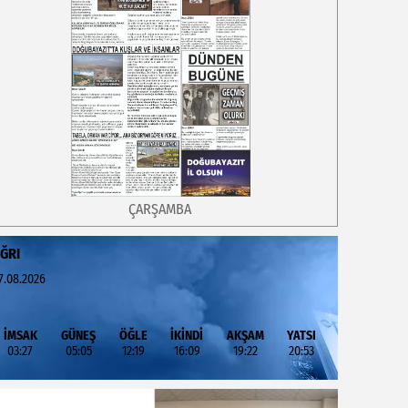
ÇARŞAMBA
ĞRI
7.08.2026
İMSAK
GÜNEŞ
ÖĞLE
İKİNDİ
AKŞAM
YATSI
03:27
05:05
12:19
16:09
19:22
20:53