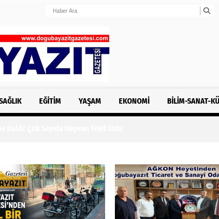
SAĞLIK
EĞITIM
YAŞAM
EKONOMI
BILIM-SANAT-K
e Daldı: Çok Sayıda Hayvan Telef Oldu