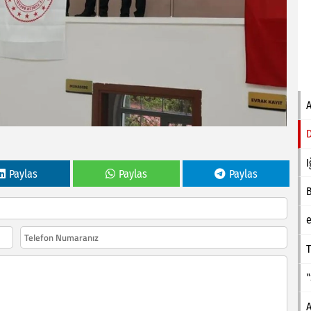
I
Paylas
Paylas
Paylas
e
T
A