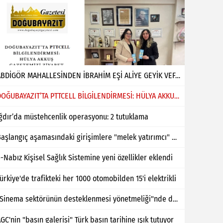
ABDİGÖR MAHALLESİNDEN İBRAHİM EŞİ ALİYE GEYİK VEFAT ETMİŞTİR
DOĞUBAYAZIT’TA PTTCELL BİLGİLENDİRMESİ: HÜLYA AKKUŞ GAZETEMİZİ ZİYARET ETTİ
ğdır’da müstehcenlik operasyonu: 2 tutuklama
Başlangıç aşamasındaki girişimlere "melek yatırımcı" desteği
-Nabız Kişisel Sağlık Sistemine yeni özellikler eklendi
ürkiye'de trafikteki her 1000 otomobilden 15'i elektrikli
"Sinema sektörünün desteklenmesi yönetmeliği"nde değişiklik yapıldı
GC'nin "basın galerisi" Türk basın tarihine ışık tutuyor