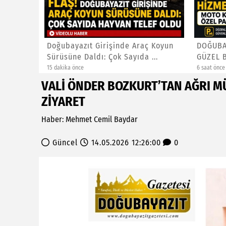
zalar:
Doğubayazıt Girişinde Araç Koyun
DOĞUBA
.
Sürüsüne Daldı: Çok Sayıda ...
GÜZEL 
KURY...
15 dakika önce
6 saat önce
VALİ ÖNDER BOZKURT’TAN AĞRI M
ZİYARET
Haber: Mehmet Cemil Baydar
Güncel
14.05.2026 12:26:00
0