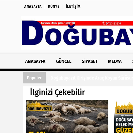
ANASAYFA
KÜNYE
İLETIŞIM
ANASAYFA
GÜNCEL
SIYASET
MEDYA
Doğubayazıt Girişinde Araç Koyun Sürüsün
Popüler
İlginizi Çekebilir