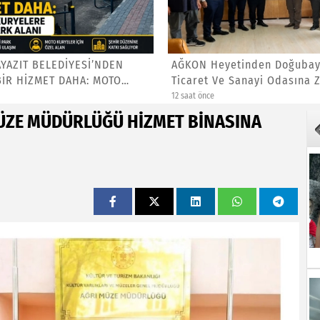
YAZIT BELEDİYESİ’NDEN
AĞKON Heyetinden Doğubay
BİR HİZMET DAHA: MOTO
Ticaret Ve Sanayi Odasına Zi
12 saat önce
ÜZE MÜDÜRLÜĞÜ HİZMET BİNASINA