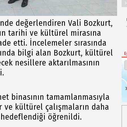
de değerlendiren Vali Bozkurt,
n tarihi ve kültürel mirasına
ade etti. İncelemeler sırasında
ında bilgi alan Bozkurt, kültürel
E
cek nesillere aktarılmasının
i.
3
t binasının tamamlanmasıyla
er ve kültürel çalışmaların daha
hedeflendiği öğrenildi.