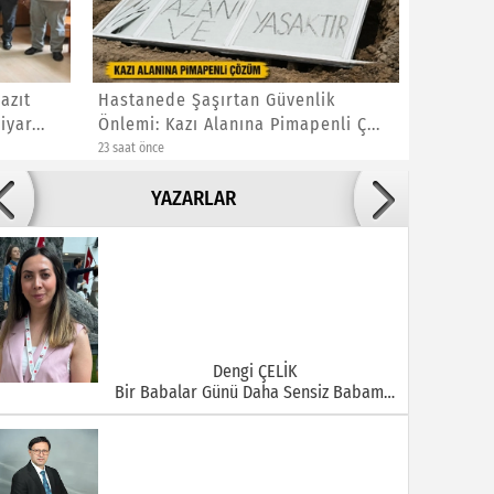
azıt
Hastanede Şaşırtan Güvenlik
Bakan Gö
yar...
Önlemi: Kazı Alanına Pimapenli Ç...
Yakınları
23 saat önce
23 saat önce
Adile ADIGÜZEL
YAZARLAR
Bu Şehrin Ortasında Çürüyen Bir Yapı Var
Dengi ÇELİK
Bir Babalar Günü Daha Sensiz Babam…