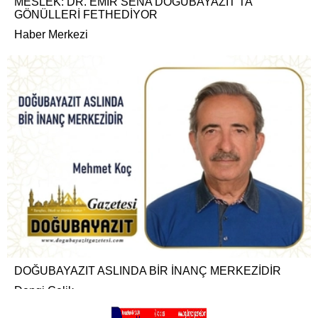
MESLEK: DR. EMİR SENA DOĞUBAYAZIT’TA
GÖNÜLLERİ FETHEDİYOR
Haber Merkezi
DOĞUBAYAZIT ASLINDA BİR İNANÇ MERKEZİDİR
Dengi Çelik