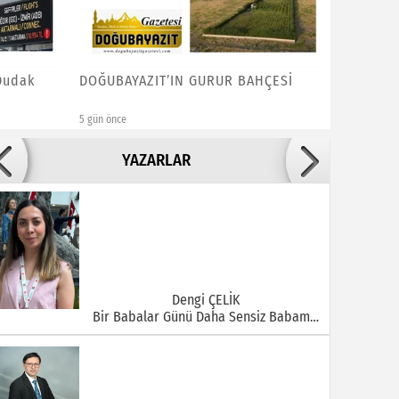
 Dudak
DOĞUBAYAZIT’IN GURUR BAHÇESİ
GÜNÜBİR
DTSO G
5 gün önce
1 hafta önce
Adile ADIGÜZEL
YAZARLAR
Bu Şehrin Ortasında Çürüyen Bir Yapı Var
Dengi ÇELİK
Bir Babalar Günü Daha Sensiz Babam…