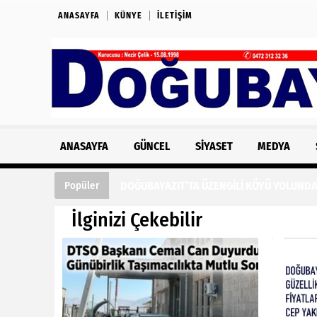
ANASAYFA
KÜNYE
İLETIŞIM
ANASAYFA
GÜNCEL
SIYASET
MEDYA
DOĞUBAYAZIT’TA ÜZENGİLİ KÖYÜ YOLUNDA
Popüler
İlginizi Çekebilir