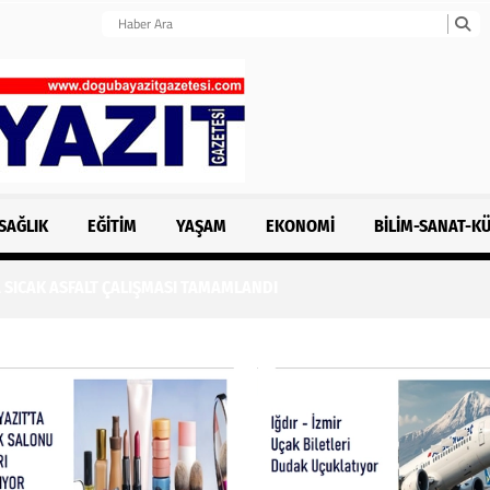
SAĞLIK
EĞITIM
YAŞAM
EKONOMI
BILIM-SANAT-K
 SICAK ASFALT ÇALIŞMASI TAMAMLANDI