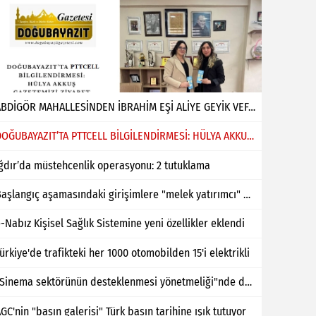
ABDİGÖR MAHALLESİNDEN İBRAHİM EŞİ ALİYE GEYİK VEFAT ETMİŞTİR
DOĞUBAYAZIT’TA PTTCELL BİLGİLENDİRMESİ: HÜLYA AKKUŞ GAZETEMİZİ ZİYARET ETTİ
ğdır’da müstehcenlik operasyonu: 2 tutuklama
Başlangıç aşamasındaki girişimlere "melek yatırımcı" desteği
-Nabız Kişisel Sağlık Sistemine yeni özellikler eklendi
ürkiye'de trafikteki her 1000 otomobilden 15'i elektrikli
"Sinema sektörünün desteklenmesi yönetmeliği"nde değişiklik yapıldı
GC'nin "basın galerisi" Türk basın tarihine ışık tutuyor