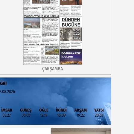
ÇARŞAMBA
ĞRI
7.08.2026
İMSAK
GÜNEŞ
ÖĞLE
İKİNDİ
AKŞAM
YATSI
03:27
05:05
12:19
16:09
19:22
20:53