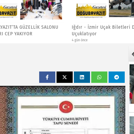
YAZIT’TA GÜZELLİK SALONU
Iğdır - İzmir Uçak Biletleri
RI CEP YAKIYOR
Uçuklatıyor
4 gün önce