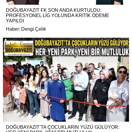
DOĞUBAYAZIT FK SON ANDA KURTULDU:
PROFESYONEL LİG YOLUNDA KRİTİK ÖDEME
YAPILDI
Haber: Dengi Çelik
DOĞUBAYAZIT’TA ÇOCUKLARIN YÜZÜ GÜLÜYOR: