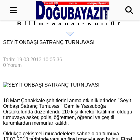
Bilim-Sanat-Kültür
SEYİT ONBAŞI SATRANÇ TURNUVASI
Tarih: 19.03.2013 10:05:36
0 Yorum
18 Mart Çanakkale şehitlerini anma etkinliklerinden "Seyit
Onbaşı Satranç Turnuvası" Cemile Yassuboğa
Ortaokulunda düzenlendi. 110 kişilik rekor katılımın olduğu
turnuvaya asker, polis, öğretmen, öğrenci ve çeşitli
kurumlardan memurlar katıldı.
Oldukça çekişmeli mücadelelere sahne olan turnuva
17.03.2013 tarihinde yapılan final maçıyla son buldu. Final