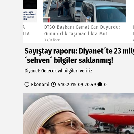
LARA
DTSO Başkanı Cemal Can Duyurdu:
DOĞUBA
APILA...
Günübirlik Taşımacılıkta Mut...
FİYATLA
3 gün önce
4 gün önce
Sayıştay raporu: Diyanet´te 23 mi
´sehven´ bilgiler saklanmış!
Diyanet: Gelecek yıl bilgileri veririz
Ekonomi
4.10.2015 09:20:49
0