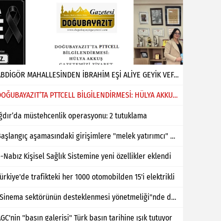
ABDİGÖR MAHALLESİNDEN İBRAHİM EŞİ ALİYE GEYİK VEFAT ETMİŞTİR
DOĞUBAYAZIT’TA PTTCELL BİLGİLENDİRMESİ: HÜLYA AKKUŞ GAZETEMİZİ ZİYARET ETTİ
ğdır’da müstehcenlik operasyonu: 2 tutuklama
Başlangıç aşamasındaki girişimlere "melek yatırımcı" desteği
-Nabız Kişisel Sağlık Sistemine yeni özellikler eklendi
ürkiye'de trafikteki her 1000 otomobilden 15'i elektrikli
"Sinema sektörünün desteklenmesi yönetmeliği"nde değişiklik yapıldı
GC'nin "basın galerisi" Türk basın tarihine ışık tutuyor