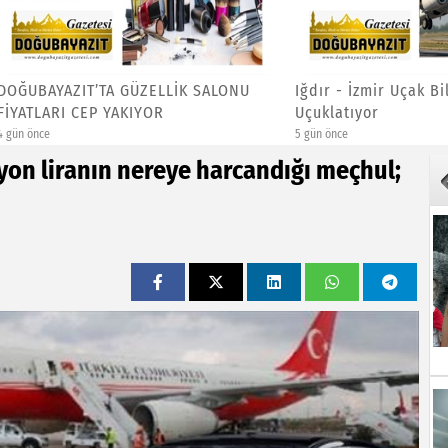
YAZIT’TA GÜZELLİK SALONU
Iğdır - İzmir Uçak Biletleri
RI CEP YAKIYOR
Uçuklatıyor
5 gün önce
lyon liranın nereye harcandığı meçhul;