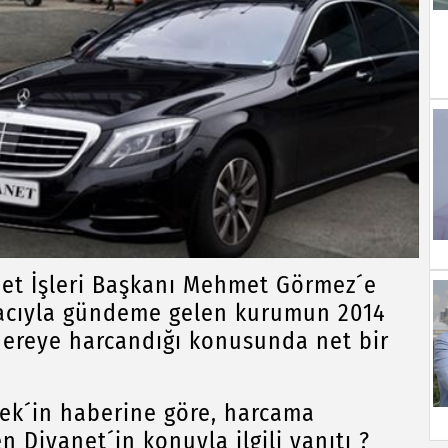
net İşleri Başkanı Mehmet Görmez´e
acıyla gündeme gelen kurumun 2014
 nereye harcandığı konusunda net bir
ek´in haberine göre, harcama
 Diyanet´in konuyla ilgili yanıtı ?