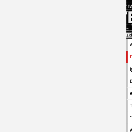
I
e
T
A