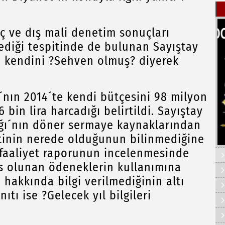
iç ve dış mali denetim sonuçları
mediği tespitinde de bulunan Sayıştay
se kendini ?Sehven olmuş? diyerek
ı´nın 2014´te kendi bütçesini 98 milyon
 bin lira harcadığı belirtildi. Sayıştay
ığı´nın döner sermaye kaynaklarından
etinin nerede olduğunun bilinmediğine
lı faaliyet raporunun incelenmesinde
s olunan ödeneklerin kullanımına
n hakkında bilgi verilmediğinin altı
nıtı ise ?Gelecek yıl bilgileri