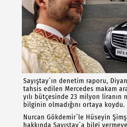
Sayıştay´ın denetim raporu, Diya
tahsis edilen Mercedes makam ar
yılı bütçesinde 23 milyon liranın
bilginin olmadığını ortaya koydu.
Nurcan Gökdemir´le Hüseyin Şimş
hakkında Sayıştay´a bilgi vermeyen