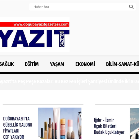
SAĞLIK
EĞITIM
YAŞAM
EKONOMI
BILIM-SANAT-K
n İşleri Şantiyesi Önünde İki Araç Çarpıştı