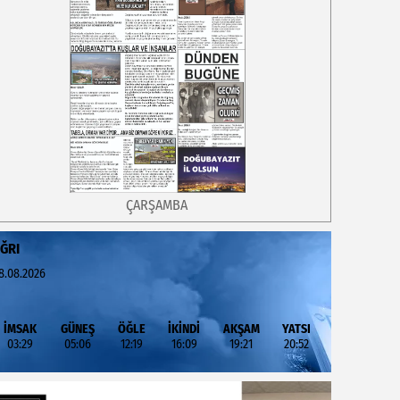
ÇARŞAMBA
ĞRI
8.08.2026
İMSAK
GÜNEŞ
ÖĞLE
İKİNDİ
AKŞAM
YATSI
03:29
05:06
12:19
16:09
19:21
20:52