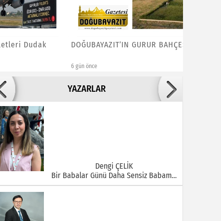
 Dudak
DOĞUBAYAZIT’IN GURUR BAHÇESİ
GÜNÜBİR
DTSO G
6 gün önce
1 hafta önce
Adile ADIGÜZEL
YAZARLAR
Bu Şehrin Ortasında Çürüyen Bir Yapı Var
Dengi ÇELİK
Bir Babalar Günü Daha Sensiz Babam…