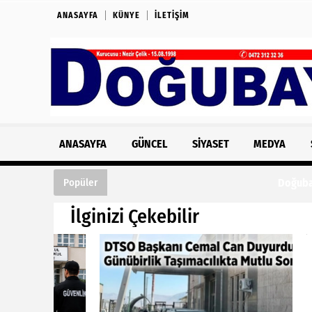
ANASAYFA
KÜNYE
İLETIŞIM
ANASAYFA
GÜNCEL
SIYASET
MEDYA
Doğubayazıt’ta Peş Peşe Kazalar: Bu Kez Fe
Popüler
İlginizi Çekebilir