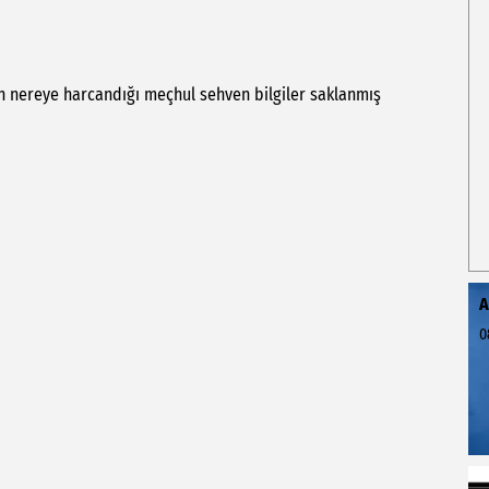
n
nereye
harcandığı
meçhul
sehven
bilgiler
saklanmış
A
0