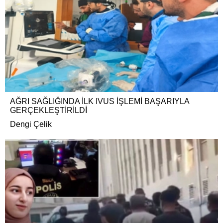
AĞRI SAĞLIĞINDA İLK IVUS İŞLEMİ BAŞARIYLA
GERÇEKLEŞTİRİLDİ
Dengi Çelik