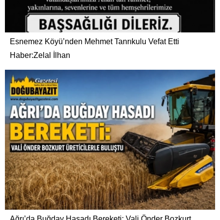
Esnemez Köyü’nden Mehmet Tanrıkulu Vefat Etti
Haber:Zelal İlhan
Ağrı’da Buğday Hasadı Bereketi: Vali Önder Bozkurt