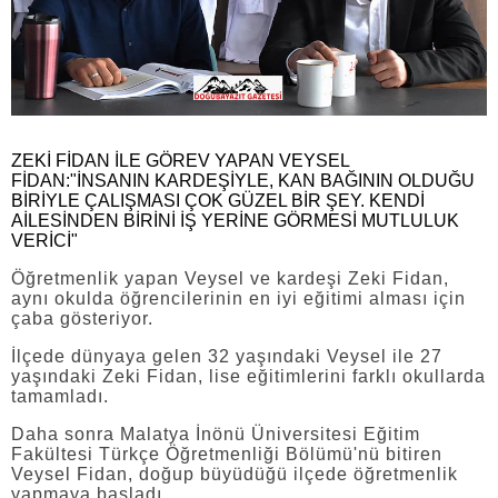
ZEKİ FİDAN İLE GÖREV YAPAN VEYSEL
FİDAN:"İNSANIN KARDEŞİYLE, KAN BAĞININ OLDUĞU
BİRİYLE ÇALIŞMASI ÇOK GÜZEL BİR ŞEY. KENDİ
AİLESİNDEN BİRİNİ İŞ YERİNE GÖRMESİ MUTLULUK
VERİCİ"
Öğretmenlik yapan Veysel ve kardeşi Zeki Fidan,
aynı okulda öğrencilerinin en iyi eğitimi alması için
çaba gösteriyor.
İlçede dünyaya gelen 32 yaşındaki Veysel ile 27
yaşındaki Zeki Fidan, lise eğitimlerini farklı okullarda
tamamladı.
Daha sonra Malatya İnönü Üniversitesi Eğitim
Fakültesi Türkçe Öğretmenliği Bölümü'nü bitiren
Veysel Fidan, doğup büyüdüğü ilçede öğretmenlik
yapmaya başladı.