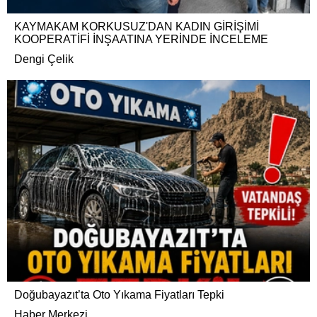
KAYMAKAM KORKUSUZ'DAN KADIN GİRİŞİMİ
KOOPERATİFİ İNŞAATINA YERİNDE İNCELEME
Dengi Çelik
Doğubayazıt’ta Oto Yıkama Fiyatları Tepki
Haber Merkezi