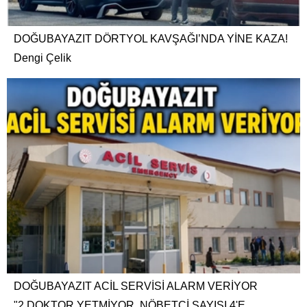
DOĞUBAYAZIT DÖRTYOL KAVŞAĞI’NDA YİNE KAZA!
Dengi Çelik
DOĞUBAYAZIT ACİL SERVİSİ ALARM VERİYOR
"2 DOKTOR YETMİYOR, NÖBETÇİ SAYISI 4'E