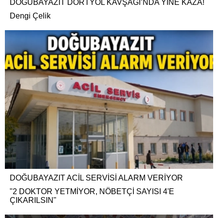
DOĞUBAYAZIT DÖRTYOL KAVŞAĞI’NDA YİNE KAZA!
Dengi Çelik
DOĞUBAYAZIT ACİL SERVİSİ ALARM VERİYOR
"2 DOKTOR YETMİYOR, NÖBETÇİ SAYISI 4'E
ÇIKARILSIN"