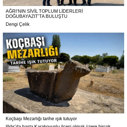
AĞRI’NIN SİVİL TOPLUM LİDERLERİ
DOĞUBAYAZIT’TA BULUŞTU
Dengi Çelik
Koçbaşı Mezarlığı tarihe ışık tutuyor
Iğdır’da başta Karakoyunlu ilçesi olmak üzere birçok