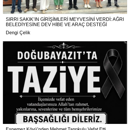
SIRRI SAKIK’IN GİRİŞİMLERİ MEYVESİNİ VERDİ: AĞRI
BELEDİYESİNE DEV HİBE VE ARAÇ DESTEĞİ
Dengi Çelik
Esnemez Köyü’nden Mehmet Tanrıkulu Vefat Etti