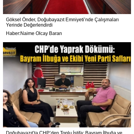
Göksel Önder, Doğubayazıt Emniyeti’nde Çalışmaları
Yerinde Değerlendirdi
Haber:Naime Olcay Baran
Doğubayazıt’ta CHP’den Toplu İstifa: Bayram İlbuğa ve