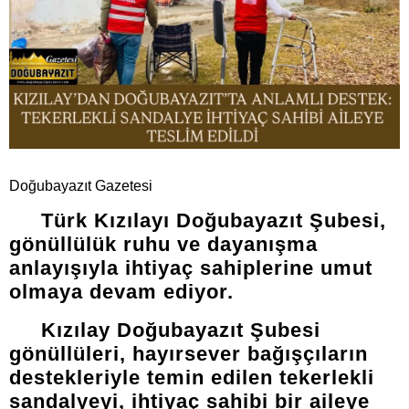
Doğubayazıt Gazetesi
Türk Kızılayı Doğubayazıt Şubesi,
gönüllülük ruhu ve dayanışma
anlayışıyla ihtiyaç sahiplerine umut
olmaya devam ediyor.
Kızılay Doğubayazıt Şubesi
gönüllüleri, hayırsever bağışçıların
destekleriyle temin edilen tekerlekli
sandalyeyi, ihtiyaç sahibi bir aileye