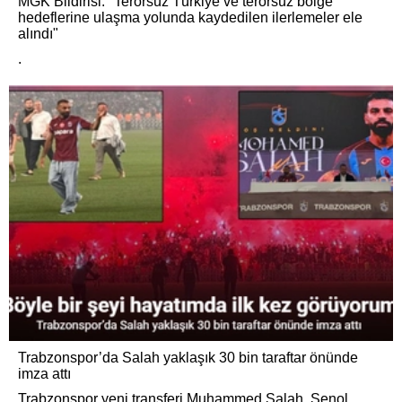
MGK Bildirisi: "Terörsüz Türkiye ve terörsüz bölge
hedeflerine ulaşma yolunda kaydedilen ilerlemeler ele
alındı"
.
Trabzonspor’da Salah yaklaşık 30 bin taraftar önünde
imza attı
Trabzonspor yeni transferi Muhammed Salah, Şenol