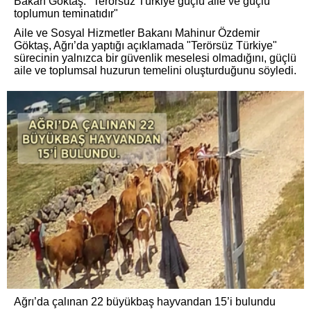
Bakan Göktaş: "Terörsüz Türkiye güçlü aile ve güçlü
toplumun teminatıdır"
Aile ve Sosyal Hizmetler Bakanı Mahinur Özdemir
Göktaş, Ağrı’da yaptığı açıklamada "Terörsüz Türkiye"
sürecinin yalnızca bir güvenlik meselesi olmadığını, güçlü
aile ve toplumsal huzurun temelini oluşturduğunu söyledi.
Ağrı’da çalınan 22 büyükbaş hayvandan 15’i bulundu