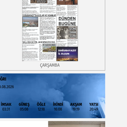
ÇARŞAMBA
ĞRI
0.08.2026
İMSAK
GÜNEŞ
ÖĞLE
İKİNDİ
AKŞAM
YATSI
03:31
05:08
12:18
16:08
19:19
20:49