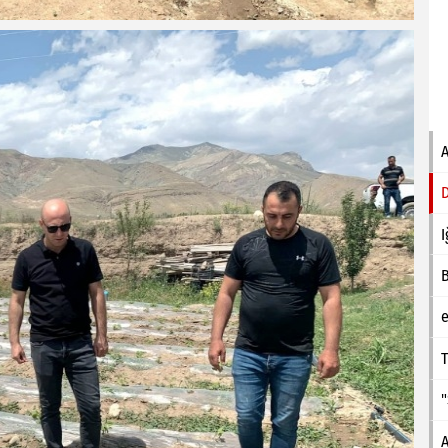
I
e
T
A