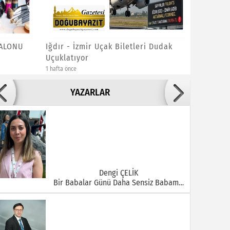
SALONU
Iğdır - İzmir Uçak Biletleri Dudak
DOĞUBAY
Uçuklatıyor
1 hafta önce
1 hafta önce
Adile ADIGÜZEL
YAZARLAR
Bu Şehrin Ortasında Çürüyen Bir Yapı Var
Dengi ÇELİK
Bir Babalar Günü Daha Sensiz Babam…