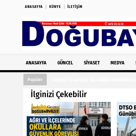
ANASAYFA
KÜNYE
İLETIŞIM
ANASAYFA
GÜNCEL
SIYASET
MEDYA
Eleşkirt’te Gençlik Yaz Kulübü etkinlikleri
Popüler
İlginizi Çekebilir