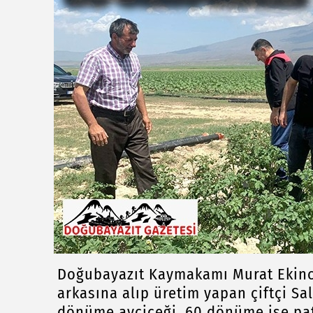
Doğubayazıt Kaymakamı Murat Ekinc
arkasına alıp üretim yapan çiftçi Sa
dönüme ayçiçeği, 60 dönüme ise pata