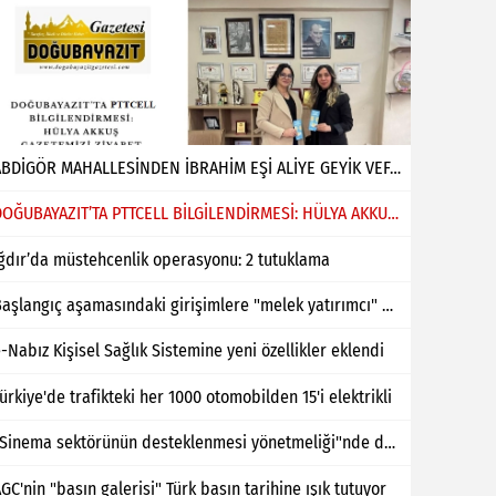
ABDİGÖR MAHALLESİNDEN İBRAHİM EŞİ ALİYE GEYİK VEFAT ETMİŞTİR
DOĞUBAYAZIT’TA PTTCELL BİLGİLENDİRMESİ: HÜLYA AKKUŞ GAZETEMİZİ ZİYARET ETTİ
ğdır’da müstehcenlik operasyonu: 2 tutuklama
Başlangıç aşamasındaki girişimlere "melek yatırımcı" desteği
-Nabız Kişisel Sağlık Sistemine yeni özellikler eklendi
ürkiye'de trafikteki her 1000 otomobilden 15'i elektrikli
"Sinema sektörünün desteklenmesi yönetmeliği"nde değişiklik yapıldı
GC'nin "basın galerisi" Türk basın tarihine ışık tutuyor