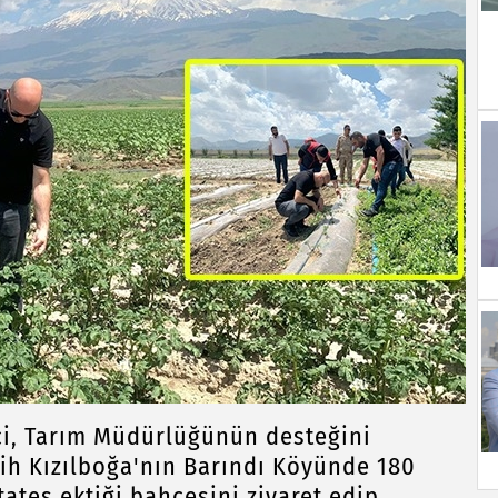
i, Tarım Müdürlüğünün desteğini
lih Kızılboğa'nın Barındı Köyünde 180
tes ektiği bahçesini ziyaret edip,