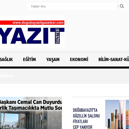
SAĞLIK
EĞITIM
YAŞAM
EKONOMI
BILIM-SANAT-K
 sürüyor