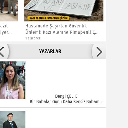
azıt
Hastanede Şaşırtan Güvenlik
Bakan Gö
yar...
Önlemi: Kazı Alanına Pimapenli Ç...
Yakınları
1 gün önce
1 gün önce
Adile ADIGÜZEL
YAZARLAR
Bu Şehrin Ortasında Çürüyen Bir Yapı Var
Dengi ÇELİK
Bir Babalar Günü Daha Sensiz Babam…