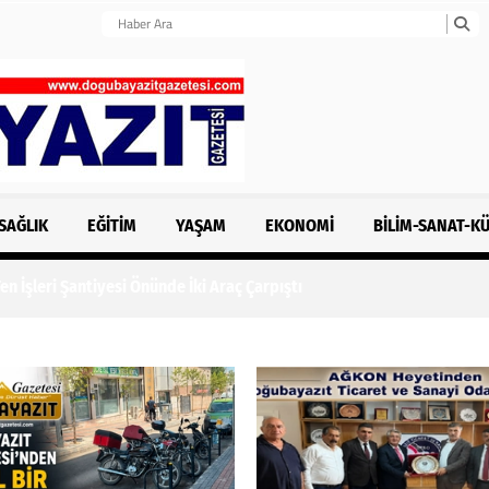
SAĞLIK
EĞITIM
YAŞAM
EKONOMI
BILIM-SANAT-K
n İşleri Şantiyesi Önünde İki Araç Çarpıştı