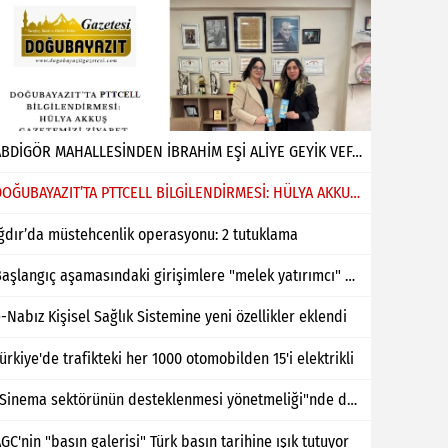
ABDİGÖR MAHALLESİNDEN İBRAHİM EŞİ ALİYE GEYİK VEFAT ETMİŞTİR
DOĞUBAYAZIT’TA PTTCELL BİLGİLENDİRMESİ: HÜLYA AKKUŞ GAZETEMİZİ ZİYARET ETTİ
ğdır’da müstehcenlik operasyonu: 2 tutuklama
Başlangıç aşamasındaki girişimlere "melek yatırımcı" desteği
-Nabız Kişisel Sağlık Sistemine yeni özellikler eklendi
ürkiye'de trafikteki her 1000 otomobilden 15'i elektrikli
"Sinema sektörünün desteklenmesi yönetmeliği"nde değişiklik yapıldı
GC'nin "basın galerisi" Türk basın tarihine ışık tutuyor