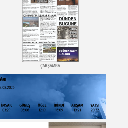
ÇARŞAMBA
ĞRI
8.08.2026
İMSAK
GÜNEŞ
ÖĞLE
İKİNDİ
AKŞAM
YATSI
03:29
05:06
12:19
16:09
19:21
20:52