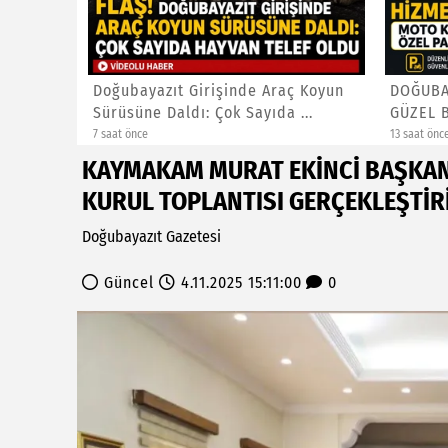
zalar:
Doğubayazıt Girişinde Araç Koyun
DOĞUBA
.
Sürüsüne Daldı: Çok Sayıda ...
GÜZEL 
KURY...
7 saat önce
13 saat önc
KAYMAKAM MURAT EKİNCİ BAŞKAN
KURUL TOPLANTISI GERÇEKLEŞTİR
Doğubayazıt Gazetesi
Güncel
4.11.2025 15:11:00
0