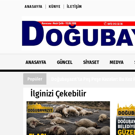
ANASAYFA
KÜNYE
İLETIŞIM
ANASAYFA
GÜNCEL
SIYASET
MEDYA
Doğubayazıt’ta Peş Peşe Kazalar: Bu Kez Fe
Popüler
İlginizi Çekebilir