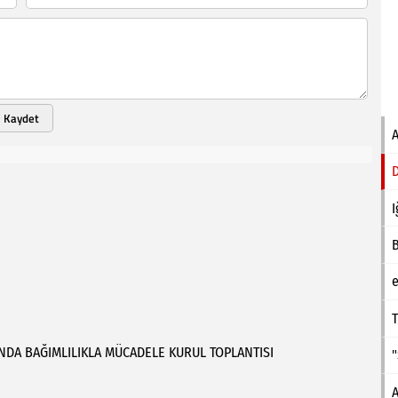
Kaydet
I
e
T
INDA
BAĞIMLILIKLA
MÜCADELE
KURUL
TOPLANTISI
A