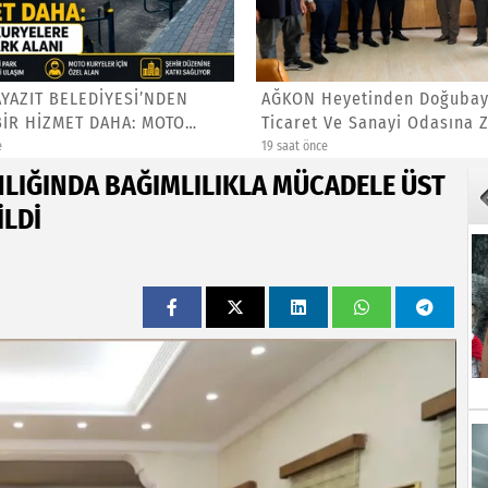
YAZIT BELEDİYESİ’NDEN
AĞKON Heyetinden Doğubay
BİR HİZMET DAHA: MOTO
Ticaret Ve Sanayi Odasına Zi
e
19 saat önce
LIĞINDA BAĞIMLILIKLA MÜCADELE ÜST
İLDİ