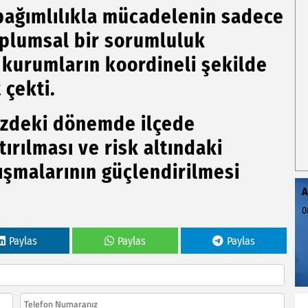
ğımlılıkla mücadelenin sadece
oplumsal bir sorumluluk
kurumların koordineli şekilde
 çekti.
deki dönemde ilçede
tırılması ve risk altındaki
ışmalarının güçlendirilmesi
A
0
Paylas
Paylas
Paylas