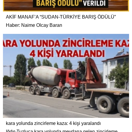
AKİF MANAF’A “SUDAN-TÜRKİYE BARIŞ ÖDÜLÜ”
Haber: Naime Olcay Baran
kara yolunda zincirleme kaza: 4 kişi yaralandı
Iğdır-Tuzluca kara yolunda meydana gelen zincirleme