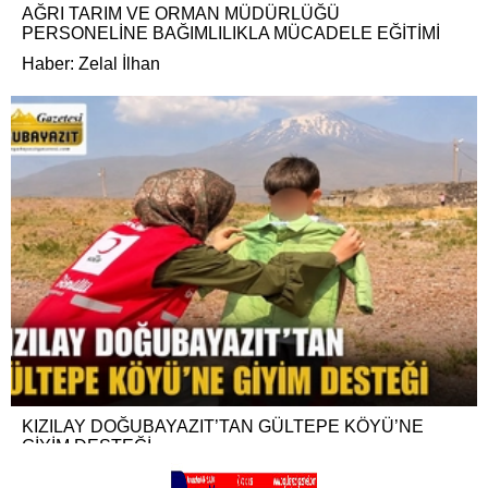
AĞRI TARIM VE ORMAN MÜDÜRLÜĞÜ
PERSONELİNE BAĞIMLILIKLA MÜCADELE EĞİTİMİ
Haber: Zelal İlhan
KIZILAY DOĞUBAYAZIT’TAN GÜLTEPE KÖYÜ’NE
GİYİM DESTEĞİ
Haber: Naime Olcay Baran