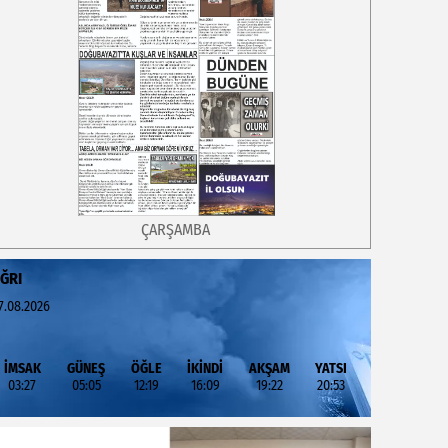
ÇARŞAMBA
ĞRI
7.08.2026
İMSAK
GÜNEŞ
ÖĞLE
İKİNDİ
AKŞAM
YATSI
03:27
05:05
12:19
16:09
19:22
20:53