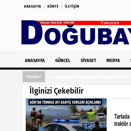
ANASAYFA
KÜNYE
İLETIŞIM
ANASAYFA
GÜNCEL
SIYASET
MEDYA
Doğubayazıt’ta Peş Peşe Kazalar: Bu Kez Fe
Popüler
İlginizi Çekebilir