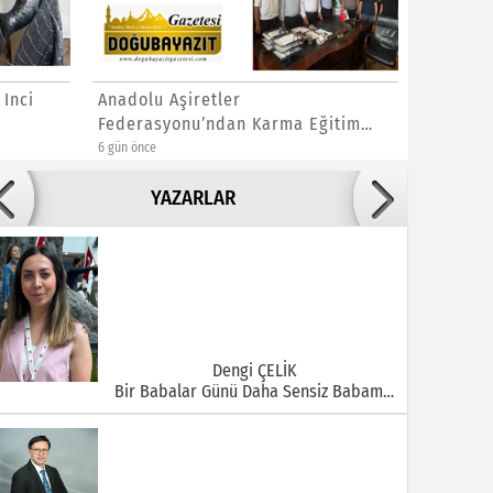
 Inci
Anadolu Aşiretler
Vanlı K
Federasyonu’ndan Karma Eğitim
Demircil
Açıklaması
6 gün önce
1 hafta önce
Adile ADIGÜZEL
YAZARLAR
Bu Şehrin Ortasında Çürüyen Bir Yapı Var
Dengi ÇELİK
Bir Babalar Günü Daha Sensiz Babam…