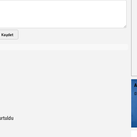
Kaydet
A
0
urtuldu