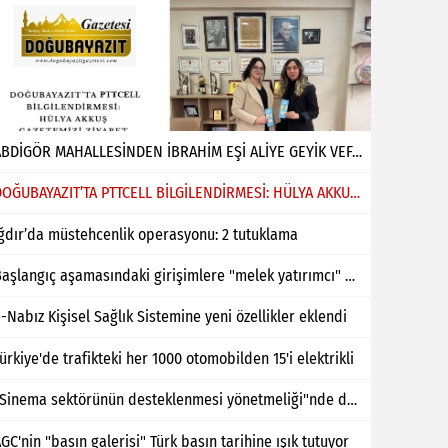
ABDİGÖR MAHALLESİNDEN İBRAHİM EŞİ ALİYE GEYİK VEFAT ETMİŞTİR
DOĞUBAYAZIT’TA PTTCELL BİLGİLENDİRMESİ: HÜLYA AKKUŞ GAZETEMİZİ ZİYARET ETTİ
ğdır’da müstehcenlik operasyonu: 2 tutuklama
Başlangıç aşamasındaki girişimlere "melek yatırımcı" desteği
-Nabız Kişisel Sağlık Sistemine yeni özellikler eklendi
ürkiye'de trafikteki her 1000 otomobilden 15'i elektrikli
"Sinema sektörünün desteklenmesi yönetmeliği"nde değişiklik yapıldı
GC'nin "basın galerisi" Türk basın tarihine ışık tutuyor