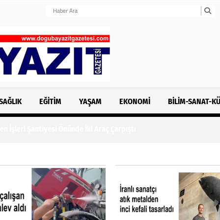
SAĞLIK
EĞITIM
YAŞAM
EKONOMI
BILIM-SANAT-K
n İşleri Şantiyesi Önünde İki Araç Çarpıştı