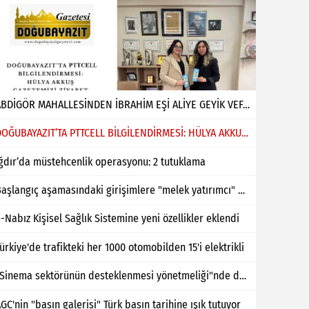
ABDİGÖR MAHALLESİNDEN İBRAHİM EŞİ ALİYE GEYİK VEFAT ETMİŞTİR
DOĞUBAYAZIT’TA PTTCELL BİLGİLENDİRMESİ: HÜLYA AKKUŞ GAZETEMİZİ ZİYARET ETTİ
ğdır’da müstehcenlik operasyonu: 2 tutuklama
Başlangıç aşamasındaki girişimlere "melek yatırımcı" desteği
-Nabız Kişisel Sağlık Sistemine yeni özellikler eklendi
ürkiye'de trafikteki her 1000 otomobilden 15'i elektrikli
"Sinema sektörünün desteklenmesi yönetmeliği"nde değişiklik yapıldı
GC'nin "basın galerisi" Türk basın tarihine ışık tutuyor