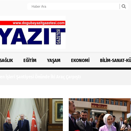
SAĞLIK
EĞITIM
YAŞAM
EKONOMI
BILIM-SANAT-K
n İşleri Şantiyesi Önünde İki Araç Çarpıştı