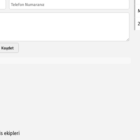
2
Kaydet
is
ekipleri