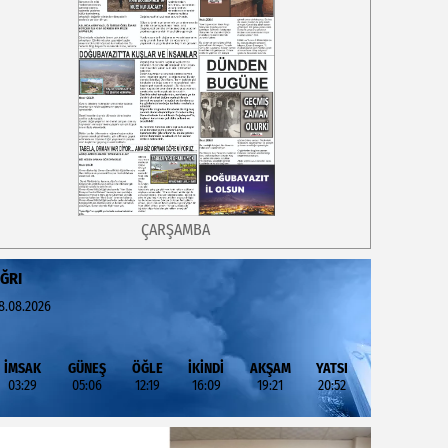
ÇARŞAMBA
ĞRI
8.08.2026
İMSAK
GÜNEŞ
ÖĞLE
İKİNDİ
AKŞAM
YATSI
03:29
05:06
12:19
16:09
19:21
20:52