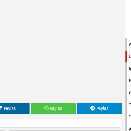
I
e
T
Paylas
Paylas
Paylas
A