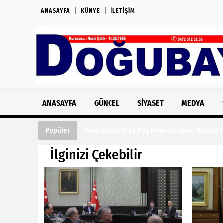
ANASAYFA
KÜNYE
İLETIŞIM
ANASAYFA
GÜNCEL
SIYASET
MEDYA
Doğubayazıt’ta Peş Peşe Kazalar: Bu Kez Fe
Popüler
İlginizi Çekebilir