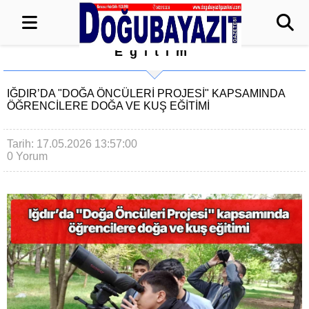
Eğitim
IĞDIR’DA "DOĞA ÖNCÜLERI PROJESI" KAPSAMINDA
ÖĞRENCILERE DOĞA VE KUŞ EĞITIMI
Tarih: 17.05.2026 13:57:00
0 Yorum