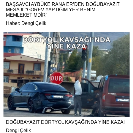
BAŞSAVCI AYBÜKE RANA ER’DEN DOĞUBAYAZIT
MESAJI: “GÖREV YAPTIĞIM YER BENİM
MEMLEKETİMDİR”
Haber: Dengi Çelik
DOĞUBAYAZIT DÖRTYOL KAVŞAĞI’NDA YİNE KAZA!
Dengi Çelik