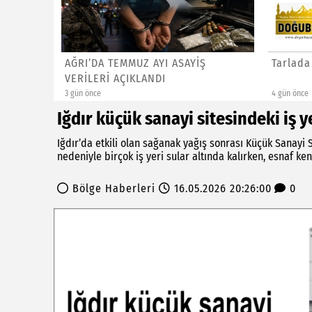
za: 4
AĞRI’DA TEMMUZ AYI ASAYİŞ
Tarlada
VERİLERİ AÇIKLANDI
3 gün önce
4 gün önce
Iğdır küçük sanayi sitesindeki iş y
Iğdır’da etkili olan sağanak yağış sonrası Küçük Sanayi 
nedeniyle birçok iş yeri sular altında kalırken, esnaf ken
Bölge Haberleri
16.05.2026 20:26:00
0