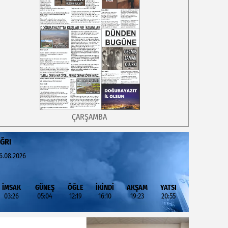
ÇARŞAMBA
ĞRI
6.08.2026
İMSAK
GÜNEŞ
ÖĞLE
İKİNDİ
AKŞAM
YATSI
03:26
05:04
12:19
16:10
19:23
20:55