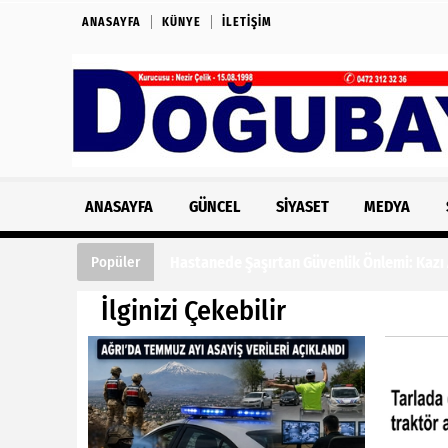
ANASAYFA
KÜNYE
İLETIŞIM
ANASAYFA
GÜNCEL
SIYASET
MEDYA
Hastanede Şaşırtan Güvenlik Önlemi: Kazı
Popüler
İlginizi Çekebilir