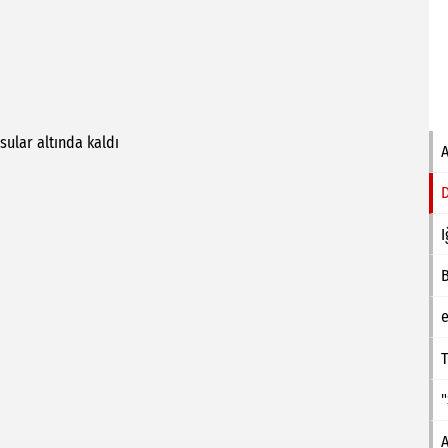
sular
altında
kaldı
I
e
T
A