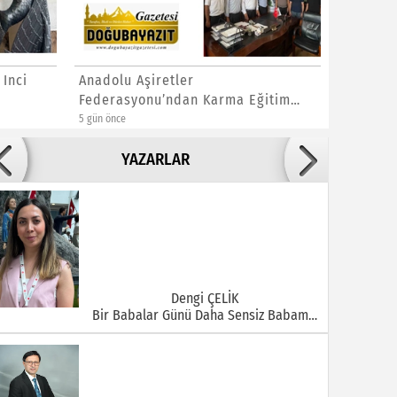
 Inci
Anadolu Aşiretler
Vanlı K
Federasyonu’ndan Karma Eğitim
Demircil
Açıklaması
5 gün önce
1 hafta önce
Adile ADIGÜZEL
YAZARLAR
Bu Şehrin Ortasında Çürüyen Bir Yapı Var
Dengi ÇELİK
Bir Babalar Günü Daha Sensiz Babam…