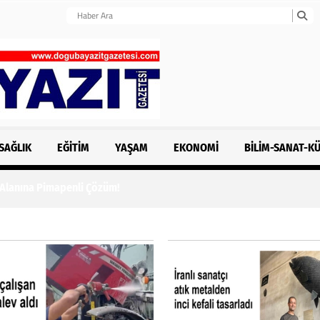
SAĞLIK
EĞITIM
YAŞAM
EKONOMI
BILIM-SANAT-K
 Alanına Pimapenli Çözüm!