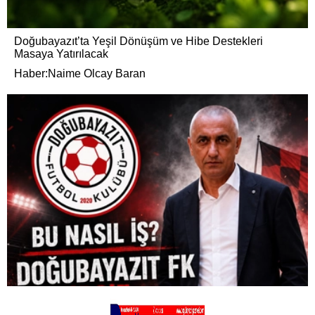
Doğubayazıt’ta Yeşil Dönüşüm ve Hibe Destekleri
Masaya Yatırılacak
Haber:Naime Olcay Baran
Metin Şahin’den Doğubayazıt FK İçin Çağrı: “Bu Takım