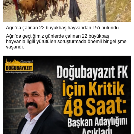
Ağrı’da çalınan 22 büyükbaş hayvandan 15’i bulundu
Ağrı’da geçtiğimiz günlerde çalınan 22 büyükbaş
hayvanla ilgili yürütülen soruşturmada önemli bir gelişme
yaşandı.