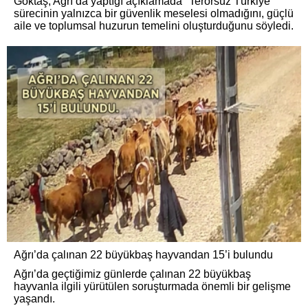
Göktaş, Ağrı’da yaptığı açıklamada "Terörsüz Türkiye"
sürecinin yalnızca bir güvenlik meselesi olmadığını, güçlü
aile ve toplumsal huzurun temelini oluşturduğunu söyledi.
Ağrı’da çalınan 22 büyükbaş hayvandan 15’i bulundu
Ağrı’da geçtiğimiz günlerde çalınan 22 büyükbaş
hayvanla ilgili yürütülen soruşturmada önemli bir gelişme
yaşandı.