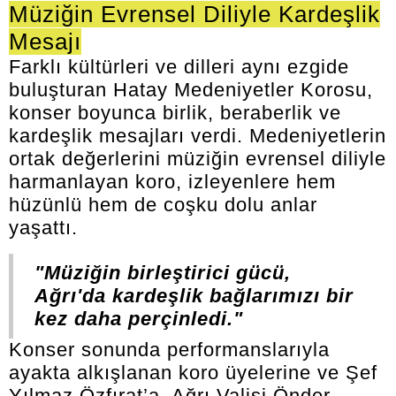
Müziğin Evrensel Diliyle Kardeşlik
Mesajı
Farklı kültürleri ve dilleri aynı ezgide
buluşturan Hatay Medeniyetler Korosu,
konser boyunca birlik, beraberlik ve
kardeşlik mesajları verdi. Medeniyetlerin
ortak değerlerini müziğin evrensel diliyle
harmanlayan koro, izleyenlere hem
hüzünlü hem de coşku dolu anlar
yaşattı.
"Müziğin birleştirici gücü,
Ağrı'da kardeşlik bağlarımızı bir
kez daha perçinledi."
Konser sonunda performanslarıyla
ayakta alkışlanan koro üyelerine ve Şef
Yılmaz Özfırat’a, Ağrı Valisi Önder