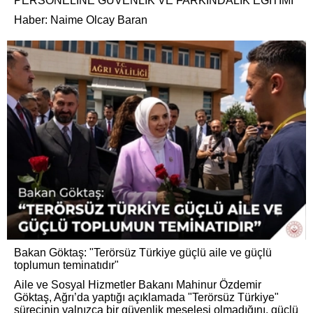
PERSONELİNE GÜVENLİK VE FARKINDALIK EĞİTİMİ
Haber: Naime Olcay Baran
Bakan Göktaş: "Terörsüz Türkiye güçlü aile ve güçlü
toplumun teminatıdır"
Aile ve Sosyal Hizmetler Bakanı Mahinur Özdemir
Göktaş, Ağrı’da yaptığı açıklamada "Terörsüz Türkiye"
sürecinin yalnızca bir güvenlik meselesi olmadığını, güçlü