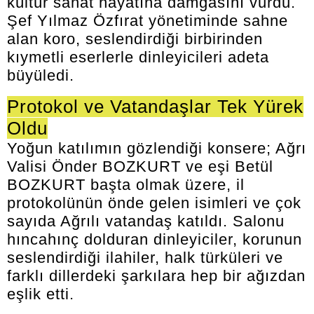
kültür sanat hayatına damgasını vurdu.
Şef Yılmaz Özfırat yönetiminde sahne
alan koro, seslendirdiği birbirinden
kıymetli eserlerle dinleyicileri adeta
büyüledi.
Protokol ve Vatandaşlar Tek Yürek
Oldu
Yoğun katılımın gözlendiği konsere; Ağrı
Valisi Önder BOZKURT ve eşi Betül
BOZKURT başta olmak üzere, il
protokolünün önde gelen isimleri ve çok
sayıda Ağrılı vatandaş katıldı. Salonu
hıncahınç dolduran dinleyiciler, korunun
seslendirdiği ilahiler, halk türküleri ve
farklı dillerdeki şarkılara hep bir ağızdan
eşlik etti.