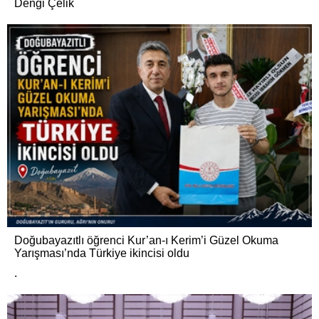
Dengi Çelik
Doğubayazıtlı öğrenci Kur’an-ı Kerim’i Güzel Okuma
Yarışması’nda Türkiye ikincisi oldu
.