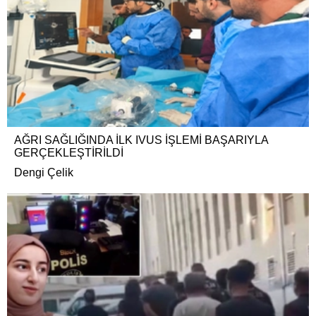
AĞRI SAĞLIĞINDA İLK IVUS İŞLEMİ BAŞARIYLA
GERÇEKLEŞTİRİLDİ
Dengi Çelik