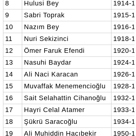
8
Hulusi Bey
1914-
9
Sabri Toprak
1915-1
10
Nazım Bey
1916-
11
Nuri Sekizinci
1918-
12
Ömer Faruk Efendi
1920-
13
Nasuhi Baydar
1924-
14
Ali Naci Karacan
1926-
15
Muvaffak Menemencioğlu
1928-
16
Sait Selahattin Cihanoğlu
1932-
17
Hayri Celal Atamer
1933-
18
Şükrü Saracoğlu
1934-
19
Ali Muhiddin Hacıbekir
1950-