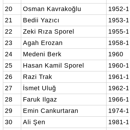
20
Osman Kavrakoğlu
1952-1
21
Bedii Yazıcı
1953-
22
Zeki Rıza Sporel
1955-
23
Agah Erozan
1958-
24
Medeni Berk
1960
25
Hasan Kamil Sporel
1960-
26
Razi Trak
1961-1
27
İsmet Uluğ
1962-
28
Faruk Ilgaz
1966-1
29
Emin Cankurtaran
1974-
30
Ali Şen
1981-1