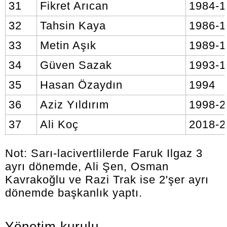
31
Fikret Arıcan
1984-
32
Tahsin Kaya
1986-
33
Metin Aşık
1989-
34
Güven Sazak
1993-
35
Hasan Özaydın
1994
36
Aziz Yıldırım
1998-
37
Ali Koç
2018-
Not: Sarı-lacivertlilerde Faruk Ilgaz 3
ayrı dönemde, Ali Şen, Osman
Kavrakoğlu ve Razi Trak ise 2'şer ayrı
dönemde başkanlık yaptı.
Yönetim kurulu