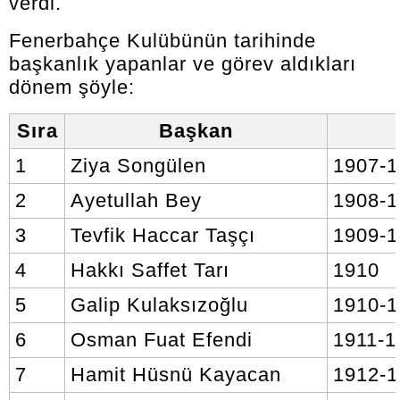
verdi.
Fenerbahçe Kulübünün tarihinde
başkanlık yapanlar ve görev aldıkları
dönem şöyle:
Sıra
Başkan
1
Ziya Songülen
1907-
2
Ayetullah Bey
1908-
3
Tevfik Haccar Taşçı
1909-
4
Hakkı Saffet Tarı
1910
5
Galip Kulaksızoğlu
1910-1
6
Osman Fuat Efendi
1911-1
7
Hamit Hüsnü Kayacan
1912-