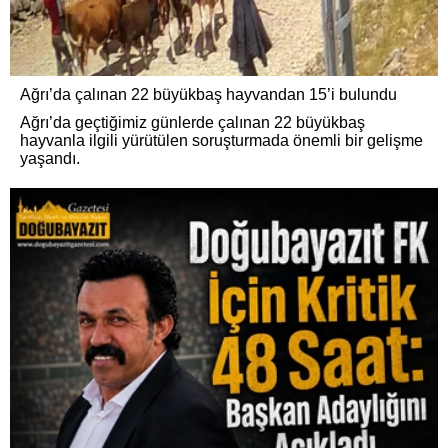
Ağrı’da çalınan 22 büyükbaş hayvandan 15’i bulundu
Ağrı’da geçtiğimiz günlerde çalınan 22 büyükbaş
hayvanla ilgili yürütülen soruşturmada önemli bir gelişme
yaşandı.