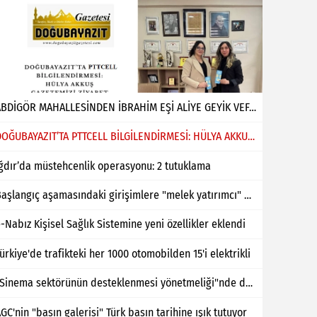
ABDİGÖR MAHALLESİNDEN İBRAHİM EŞİ ALİYE GEYİK VEFAT ETMİŞTİR
DOĞUBAYAZIT’TA PTTCELL BİLGİLENDİRMESİ: HÜLYA AKKUŞ GAZETEMİZİ ZİYARET ETTİ
ğdır’da müstehcenlik operasyonu: 2 tutuklama
Başlangıç aşamasındaki girişimlere "melek yatırımcı" desteği
-Nabız Kişisel Sağlık Sistemine yeni özellikler eklendi
ürkiye'de trafikteki her 1000 otomobilden 15'i elektrikli
"Sinema sektörünün desteklenmesi yönetmeliği"nde değişiklik yapıldı
GC'nin "basın galerisi" Türk basın tarihine ışık tutuyor