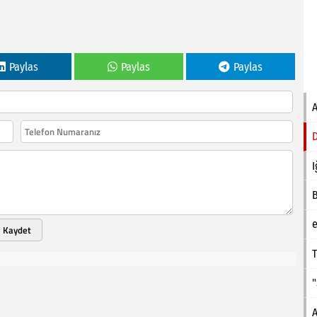
Paylas
Paylas
Paylas
I
e
Kaydet
T
A