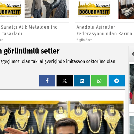
anatçı Atık Metalden Inci
Anadolu Aşiretler
asarladı
Federasyonu’ndan Karma Eğ
Açıklaması
5 gün önce
ın görünümlü setler
zgeçilmezi olan takı alışverişinde imitasyon sektörüne olan