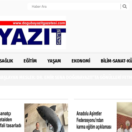
SAĞLIK
EĞITIM
YAŞAM
EKONOMI
BILIM-SANAT-K
MESLEK: DR. EMİR SENA DOĞUBAYAZIT’TA GÖNÜLLERİ FETHEDİYOR