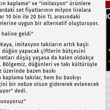
ltın kaplama" ve "imitasyon" ürünlere
rdaki set fiyatlarının milyon liralara
r 10 bin ile 20 bin TL arasındaki
elerine uygun bir alternatif oluşturuyor.
 haline geldi"
aya, imitasyon takıların artık başlı
e düğün yapacak çiftlerin bütçesini
 fiyatları düşüş yaşasa da halen oldukça
. Bölgemiz, düğünleri ve takı kültürüyle
z üzerinde bazen baskı
n kaplama takılar, hem bu baskıyı
ğini bir nebze olsun gidererek evlenecek
uyor" dedi.
sunuyoruz"