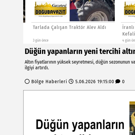
Tarlada Çalışan Traktör Alev Aldı
İranlı S
Kefali T
3 gün önce
4 gün önce
Düğün yapanların yeni tercihi alt
Altın fiyatlarının yüksek seyretmesi, düğün sezonunun va
ilgiyi artırdı.
Bölge Haberleri
5.06.2026 19:15:00
0