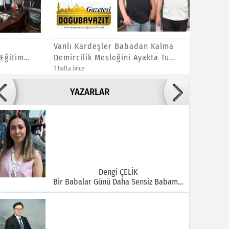
Vanlı Kardeşler Babadan Kalma
Kavurucu
itim
Demircilik Mesleğini Ayakta Tu...
Artırdı
1 hafta önce
1 hafta önce
Adile ADIGÜZEL
YAZARLAR
Bu Şehrin Ortasında Çürüyen Bir Yapı Var
Dengi ÇELİK
Bir Babalar Günü Daha Sensiz Babam…