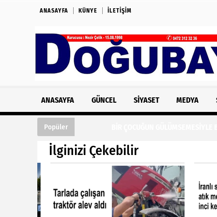
ANASAYFA
KÜNYE
İLETIŞIM
ANASAYFA
GÜNCEL
SIYASET
MEDYA
BİR ÇOCUĞUN GÜLÜMSEMESİYLE BAŞLAYAN 
Popüler
İlginizi Çekebilir