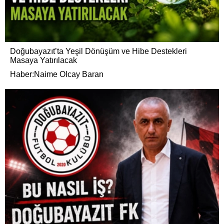
Doğubayazıt’ta Yeşil Dönüşüm ve Hibe Destekleri
Masaya Yatırılacak
Haber:Naime Olcay Baran