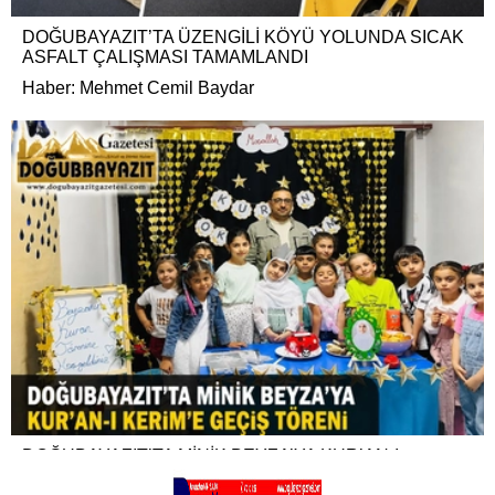
DOĞUBAYAZIT’TA ÜZENGİLİ KÖYÜ YOLUNDA SICAK
ASFALT ÇALIŞMASI TAMAMLANDI
Haber: Mehmet Cemil Baydar
DOĞUBAYAZIT’TA MİNİK BEYZA’YA KUR’AN-I
KERİM’E GEÇİŞ TÖRENİ