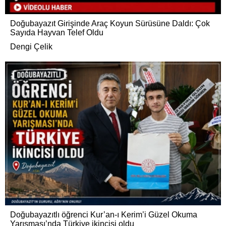
Doğubayazıt Girişinde Araç Koyun Sürüsüne Daldı: Çok
Sayıda Hayvan Telef Oldu
Dengi Çelik
Doğubayazıtlı öğrenci Kur’an-ı Kerim’i Güzel Okuma
Yarışması’nda Türkiye ikincisi oldu