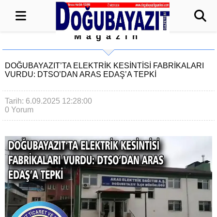
Magazin
DOĞUBAYAZIT’TA ELEKTRİK KESİNTİSİ FABRİKALARI
VURDU: DTSO’DAN ARAS EDAŞ’A TEPKİ
Tarih: 6.09.2025 12:28:00
0 Yorum