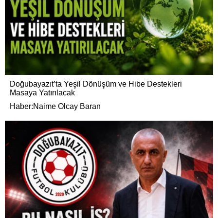
Doğubayazıt’ta Yeşil Dönüşüm ve Hibe Destekleri
Masaya Yatırılacak
Haber:Naime Olcay Baran