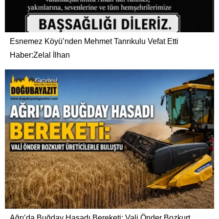
Esnemez Köyü’nden Mehmet Tanrıkulu Vefat Etti
Haber:Zelal İlhan
Ağrı’da Buğday Hasadı Bereketi: Vali Önder Bozkurt