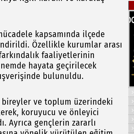
ücadele kapsamında ilçede
dirildi. Özellikle kurumlar arası
farkındalık faaliyetlerinin
önemde hayata geçirilecek
ışverişinde bulunuldu.
bireyler ve toplum üzerindeki
kerek, koruyucu ve önleyici
. Ayrıca gençlerin zararlı
asına yönelik yürütülen eğitim