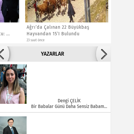
Ağrı’da Çalınan 22 Büyükbaş
Ağrı’da
: ...
Hayvandan 15’i Bulundu
Vali Önd
23 saat önce
1 gün önce
Adile ADIGÜZEL
YAZARLAR
Bu Şehrin Ortasında Çürüyen Bir Yapı Var
Dengi ÇELİK
Bir Babalar Günü Daha Sensiz Babam…