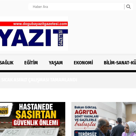
SAĞLIK
EĞITIM
YAŞAM
EKONOMI
BILIM-SANAT-K
 SICAK ASFALT ÇALIŞMASI TAMAMLANDI