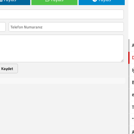
Kaydet
I
e
T
A