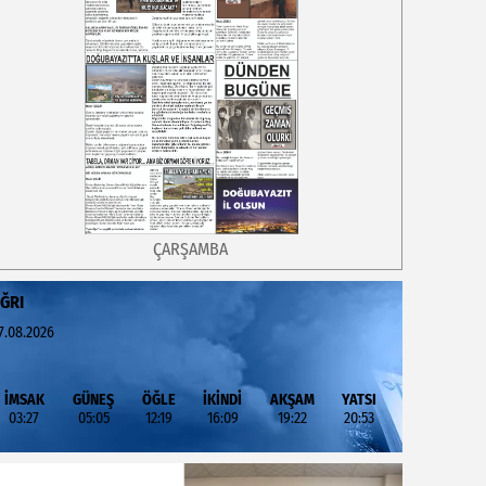
ÇARŞAMBA
ĞRI
7.08.2026
İMSAK
GÜNEŞ
ÖĞLE
İKİNDİ
AKŞAM
YATSI
03:27
05:05
12:19
16:09
19:22
20:53