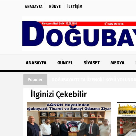
ANASAYFA
KÜNYE
İLETIŞIM
ANASAYFA
GÜNCEL
SIYASET
MEDYA
DOĞUBAYAZIT’TA ÜZENGİLİ KÖYÜ YOLUNDA
Popüler
İlginizi Çekebilir