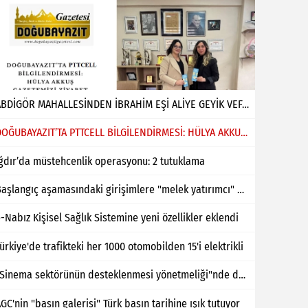
ABDİGÖR MAHALLESİNDEN İBRAHİM EŞİ ALİYE GEYİK VEFAT ETMİŞTİR
DOĞUBAYAZIT’TA PTTCELL BİLGİLENDİRMESİ: HÜLYA AKKUŞ GAZETEMİZİ ZİYARET ETTİ
ğdır’da müstehcenlik operasyonu: 2 tutuklama
Başlangıç aşamasındaki girişimlere "melek yatırımcı" desteği
-Nabız Kişisel Sağlık Sistemine yeni özellikler eklendi
ürkiye'de trafikteki her 1000 otomobilden 15'i elektrikli
"Sinema sektörünün desteklenmesi yönetmeliği"nde değişiklik yapıldı
GC'nin "basın galerisi" Türk basın tarihine ışık tutuyor