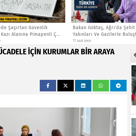
de Şaşırtan Güvenlik
Bakan Göktaş, Ağrı’da Şehit
 Kazı Alanına Pimapenli Ç...
Yakınları Ve Gazilerle Buluştu
e
17 saat önce
ÜCADELE İÇİN KURUMLAR BİR ARAYA