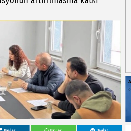
syonun artırılmasına katkı
A
0
Paylas
Paylas
Paylas