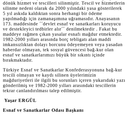
dönük hizmet ve tescilleri silinmiştir. Tescil ve hizmetlerin
silinme nedeni olarak da 2000 yılındaki yasa gösterilerek
5 yıl askıda kaldıktan sonra herhangi bir ödeme
yapılmadığı için zamanaşımına uğramasıdır. Anayasanın
173. maddesinde ´´devlet esnaf ve sanatkarları koruyucu
ve destekleyici tedbirler alır´´ denilmektedir . Fakat bu
maddeye rağmen çıkan yasalar esnafı mağdur etmektedir.
1982-2000 yılları arasında borç tebligatı alan maddi
imkansızlıktan dolayı borcunu ödeyemeyen veya yasadan
haberdar olmayan, tek sosyal güvencesi bağ-kur olan
esnaf ve sanatkarlarımızı büyük bir sıkıntı içinde
bırakmaktadır.
Türkiye Esnaf ve Sanatkarlar Konfederasyonuna bağ-kur
tescili olmayan ve kaydı silinen üyelerimizin
mağduriyetleri ile ilgili bu sorunları içeren yukarıdaki yazı
gönderilmiş ve 1982-2000 yılları arasındaki tescillerin
tekrar canlandırılması talep edilmiştir.
Yaşar ERGÜL
Esnaf ve Sanatkarlar Odası Başkanı