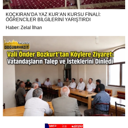
KOÇKIRAN’DA YAZ KUR’AN KURSU FİNALİ:
ÖĞRENCİLER BİLGİLERİNİ YARIŞTIRDI
Haber: Zelal İlhan
VALİ ÖNDER BOZKURT’TAN KÖYLERE ZİYARET:
VATANDAŞLARIN TALEP VE İSTEKLERİNİ DİNLEDİ