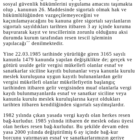
sosyal güvenlik hükümlerini uygulama amacını taşımakta
olup , kanunun 26. Maddesinde sigortalı olmak hak ve
hükümlülüğünden vazgeçilemeyeceğini ve
kaçınılamayacağını bu kanuna göre sigortalı sayılanların
sigortalı sayıldıkları tarihten itibaren 3 ay içinde kuruma
başvurarak kayıt ve tescillerinin zorunlu olduğunu aksi
durumda kurum tarafından resen tescil işleminin
yapılacağı´´ denilmektedir.
Yine 22.03.1985 tarihinde yürürlüğe giren 3165 sayılı
kanunla 1479 kanunda yapılan değişiklikte de; gerçek ve
götürü usulde gelir vergisi mükellefi olanlar esnaf ve
sanatkarlar siciline kayıtlı bulunanlar veya kanunla kurulu
meslek kuruluşuna uygun kayıtlı bulunanlardan gelir
vergisi mükellefi olanlar mükellefiyetin başlangıç
tarihinden itibaren gelir vergisinden muaf olanlarla vergi
kaydı bulunmayanlarda esnaf ve sanatkar siciline veya
kanunla kurulu meslek kuruluşlarına kayıt oldukları
tarihten itibaren kendiliğinden sigortalı sayılmışlardır.
1982 yılında çıkan yasada vergi kaydı olan herkes resen
bağ-kurludur. 1985 yılında itibaren de meslek odası üyesi
olan herkes resen bağ-kurludur. Bu şekilde devam eden
yasa 2000 yılında değiştirilmiş 6 ay içinde bağ-kur
borcunu yatırmayan esnaf ve sanatkarlarımızın geriye