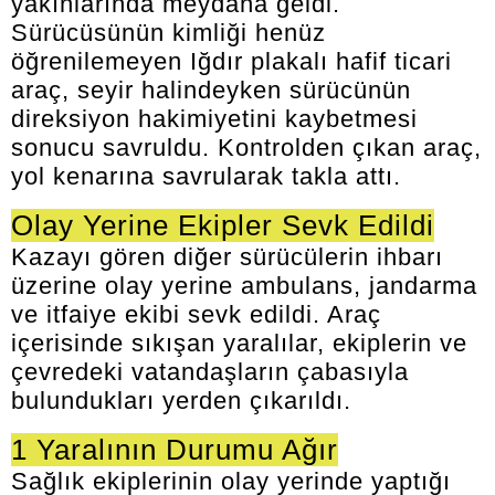
yakınlarında meydana geldi.
Sürücüsünün kimliği henüz
öğrenilemeyen Iğdır plakalı hafif ticari
araç, seyir halindeyken sürücünün
direksiyon hakimiyetini kaybetmesi
sonucu savruldu. Kontrolden çıkan araç,
yol kenarına savrularak takla attı.
Olay Yerine Ekipler Sevk Edildi
Kazayı gören diğer sürücülerin ihbarı
üzerine olay yerine ambulans, jandarma
ve itfaiye ekibi sevk edildi. Araç
içerisinde sıkışan yaralılar, ekiplerin ve
çevredeki vatandaşların çabasıyla
bulundukları yerden çıkarıldı.
1 Yaralının Durumu Ağır
Sağlık ekiplerinin olay yerinde yaptığı