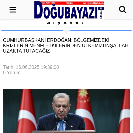
Siyaset
CUMHURBAŞKANI ERDOĞAN: BÖLGEMIZDEKI
KRIZLERIN MENFI ETKILERINDEN ÜLKEMIZI INŞALLAH
UZAKTA TUTACAĞIZ
Tarih: 16.06.2025 19:39:00
0 Yorum