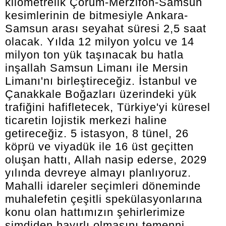
kilometrelik Çorum-Merzifon-Samsun
kesimlerinin de bitmesiyle Ankara-
Samsun arası seyahat süresi 2,5 saat
olacak. Yılda 12 milyon yolcu ve 14
milyon ton yük taşınacak bu hatla
inşallah Samsun Limanı ile Mersin
Limanı'nı birleştireceğiz. İstanbul ve
Çanakkale Boğazları üzerindeki yük
trafiğini hafifletecek, Türkiye'yi küresel
ticaretin lojistik merkezi haline
getireceğiz. 5 istasyon, 8 tünel, 26
köprü ve viyadük ile 16 üst geçitten
oluşan hattı, Allah nasip ederse, 2029
yılında devreye almayı planlıyoruz.
Mahalli idareler seçimleri döneminde
muhalefetin çeşitli spekülasyonlarına
konu olan hattımızın şehirlerimize
şimdiden hayırlı olmasını temenni