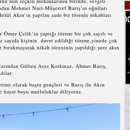
’nun seçkin mekanlarının birinde, sevgili
ndan Mehmet Nuri-Müşerref Barış’ın oğulları
etül Akın’ın yapılan sade bir törenle nikahları
er Çelik’in yaptığı törene bir çok sayılı ve
z sayıda kişinin davet edildiği törene,yinede çok
ız bırakmayarak nikah töreninin yapıldığı yere akın
ından Gülten Aras Korkmaz, Ahmet Barış,
dılar.
larak başta gençleri ve Barış ile Akın
re hayat boyu mutluluklar diliyoruz.