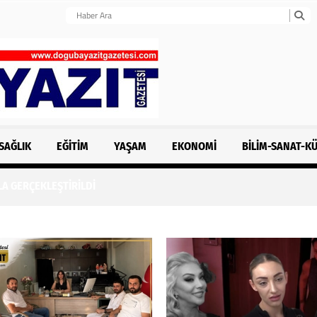
SAĞLIK
EĞITIM
YAŞAM
EKONOMI
BILIM-SANAT-K
LA GERÇEKLEŞTİRİLDİ