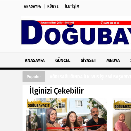
ANASAYFA
KÜNYE
İLETIŞIM
ANASAYFA
GÜNCEL
SIYASET
MEDYA
AĞRI SAĞLIĞINDA İLK IVUS İŞLEMİ BAŞARIY
Popüler
İlginizi Çekebilir