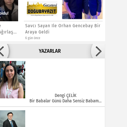
e
Savcı Sayan Ile Orhan Gencebay Bir
Uğur Dü
ırlaş...
Araya Geldi
Gülben E
6 gün önce
1 hafta önce
Adile ADIGÜZEL
YAZARLAR
Bu Şehrin Ortasında Çürüyen Bir Yapı Var
Dengi ÇELİK
Bir Babalar Günü Daha Sensiz Babam…