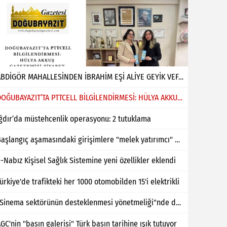
ABDİGÖR MAHALLESİNDEN İBRAHİM EŞİ ALİYE GEYİK VEFAT ETMİŞTİR
DOĞUBAYAZIT’TA PTTCELL BİLGİLENDİRMESİ: HÜLYA AKKUŞ GAZETEMİZİ ZİYARET ETTİ
ğdır’da müstehcenlik operasyonu: 2 tutuklama
Başlangıç aşamasındaki girişimlere "melek yatırımcı" desteği
-Nabız Kişisel Sağlık Sistemine yeni özellikler eklendi
ürkiye'de trafikteki her 1000 otomobilden 15'i elektrikli
"Sinema sektörünün desteklenmesi yönetmeliği"nde değişiklik yapıldı
GC'nin "basın galerisi" Türk basın tarihine ışık tutuyor