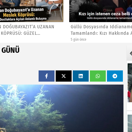
N DOĞUBAYAZIT’A UZANAN
Güllü Dosyasında Iddianam
 KÖPRÜSÜ: GÜZEL
Tamamlandı: Kızı Hakkında Ağ
LA...
5 gün önce
U GÜNÜ