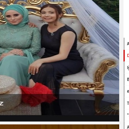
I
e
T
A