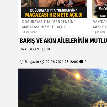
ISIRCI"
DOĞUBAYAZIT’TA “BENDENSİN”
VAN’DA
...
MAĞAZASI HİZMETE AÇILDI
MESLEK
DOSTLUK
18 saat önce
1 gün önce
BARIŞ VE AKIN AİLELERİNİN MUTL
FIRAT BEYAZIT ÇELİK
Magazin
29.06.2021 23:18:00
0