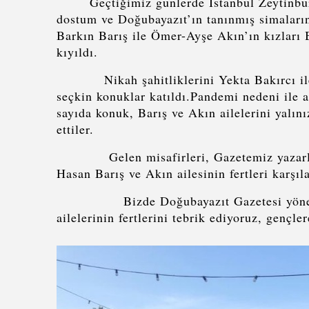
Geçtiğimiz günlerde İstanbul Zeytinburnu
dostum ve Doğubayazıt’ın tanınmış simaları
Barkın Barış ile Ömer-Ayşe Akın’ın kızları B
kıyıldı.
Nikah şahitliklerini Yekta Bakırcı ile Öm
seçkin konuklar katıldı.Pandemi nedeni ile a
sayıda konuk, Barış ve Akın ailelerini yalın
ettiler.
Gelen misafirleri, Gazetemiz yazarlar
Hasan Barış ve Akın ailesinin fertleri karşıla
Bizde Doğubayazıt Gazetesi yönetimi o
ailelerinin fertlerini tebrik ediyoruz, gençle