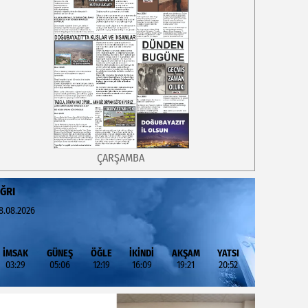
ÇARŞAMBA
ĞRI
8.08.2026
İMSAK
GÜNEŞ
ÖĞLE
İKİNDİ
AKŞAM
YATSI
03:29
05:06
12:19
16:09
19:21
20:52