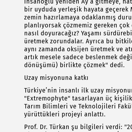
insanoğlu yeniden Ay’a gitmeye, ha
bir uyduda yerleşik hayata geçerek 
zemin hazırlamaya odaklanmış duru
planlıyorsak çözmemiz gereken çok ö
nasıl doyuracağız? Yaşamı sürdürebil
üretmek zorundalar. Ayrıca bu bitkil
aynı zamanda oksijen üretmek ve atık
artık mesele sadece beslenmek değil;
dönüşümü) birlikte çözmek" dedi.
Uzay misyonuna katkı
Türkiye’nin insanlı ilk uzay misyon
"Extremophyte" tasarlayan üç kişilik
Tarım Bilimleri ve Teknolojileri Fakü
yürüttükleri projeyi anlattı.
Prof. Dr. Türkan şu bilgileri verdi: 