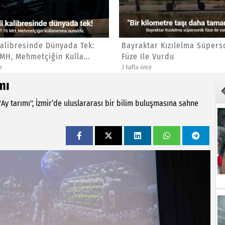
alibresinde Dünyada Tek:
Bayraktar Kızılelma Süpers
MH, Mehmetçiğin Kulla...
Füze Ile Vurdu
e
3 hafta önce
mı
Ay tarımı", İzmir’de uluslararası bir bilim buluşmasına sahne