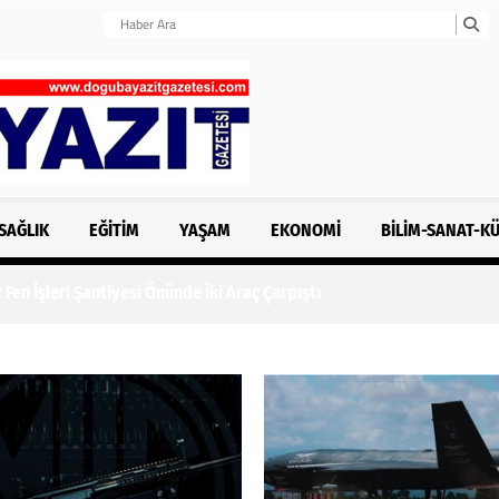
SAĞLIK
EĞITIM
YAŞAM
EKONOMI
BILIM-SANAT-K
n İşleri Şantiyesi Önünde İki Araç Çarpıştı