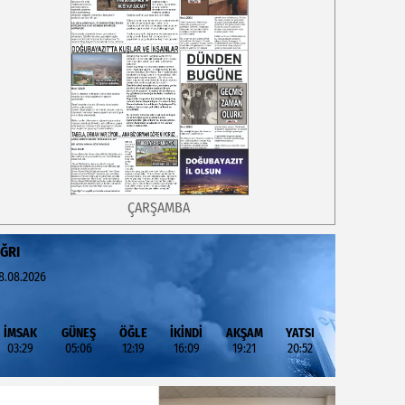
ÇARŞAMBA
ĞRI
8.08.2026
İMSAK
GÜNEŞ
ÖĞLE
İKİNDİ
AKŞAM
YATSI
03:29
05:06
12:19
16:09
19:21
20:52