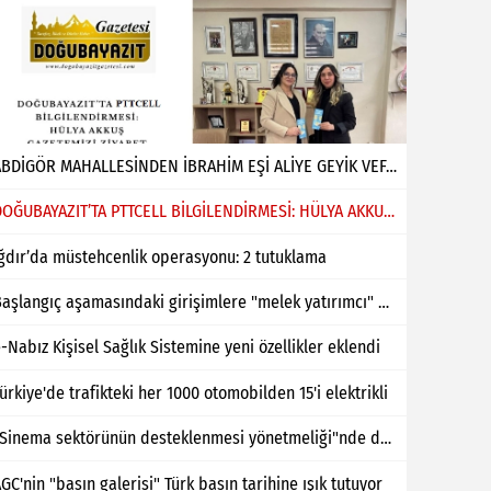
ABDİGÖR MAHALLESİNDEN İBRAHİM EŞİ ALİYE GEYİK VEFAT ETMİŞTİR
DOĞUBAYAZIT’TA PTTCELL BİLGİLENDİRMESİ: HÜLYA AKKUŞ GAZETEMİZİ ZİYARET ETTİ
ğdır’da müstehcenlik operasyonu: 2 tutuklama
Başlangıç aşamasındaki girişimlere "melek yatırımcı" desteği
-Nabız Kişisel Sağlık Sistemine yeni özellikler eklendi
ürkiye'de trafikteki her 1000 otomobilden 15'i elektrikli
"Sinema sektörünün desteklenmesi yönetmeliği"nde değişiklik yapıldı
GC'nin "basın galerisi" Türk basın tarihine ışık tutuyor