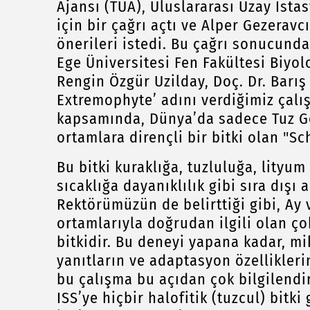
Ajansı (TUA), Uluslararası Uzay İsta
için bir çağrı açtı ve Alper Gezeravc
önerileri istedi. Bu çağrı sonucunda
Ege Üniversitesi Fen Fakültesi Biyol
Rengin Özgür Uzilday, Doç. Dr. Barış
Extremophyte’ adını verdiğimiz çalı
kapsamında, Dünya’da sadece Tuz Gö
ortamlara dirençli bir bitki olan "S
Bu bitki kuraklığa, tuzluluğa, lityum
sıcaklığa dayanıklılık gibi sıra dışı
Rektörümüzün de belirttiği gibi, Ay
ortamlarıyla doğrudan ilgili olan ço
bitkidir. Bu deneyi yapana kadar, mi
yanıtların ve adaptasyon özellikler
bu çalışma bu açıdan çok bilgilendi
ISS’ye hiçbir halofitik (tuzcul) bit