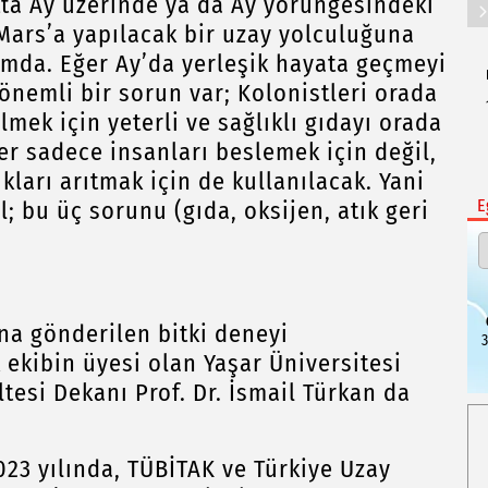
tta Ay üzerinde ya da Ay yörüngesindeki
Mars’a yapılacak bir uzay yolculuğuna
mda. Eğer Ay’da yerleşik hayata geçmeyi
nemli bir sorun var; Kolonistleri orada
mek için yeterli ve sağlıklı gıdayı orada
er sadece insanları beslemek için değil,
ları arıtmak için de kullanılacak. Yani
E
 bu üç sorunu (gıda, oksijen, atık geri
una gönderilen bitki deneyi
3
 ekibin üyesi olan Yaşar Üniversitesi
ltesi Dekanı Prof. Dr. İsmail Türkan da
"2023 yılında, TÜBİTAK ve Türkiye Uzay