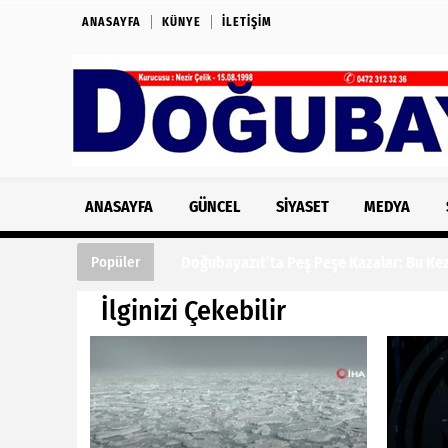
ANASAYFA
KÜNYE
İLETIŞIM
ANASAYFA
GÜNCEL
SIYASET
MEDYA
Doğubayazıt’ta Peş Peşe Kazalar: Bu Kez Fe
Popüler
İlginizi Çekebilir