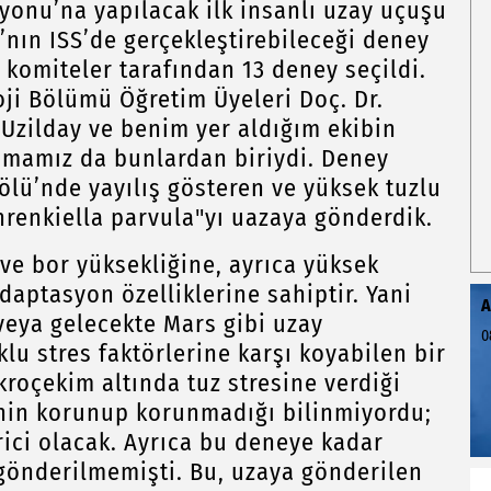
syonu’na yapılacak ilk insanlı uzay uçuşu
ı’nın ISS’de gerçekleştirebileceği deney
 komiteler tarafından 13 deney seçildi.
oji Bölümü Öğretim Üyeleri Doç. Dr.
 Uzilday ve benim yer aldığım ekibin
şmamız da bunlardan biriydi. Deney
lü’nde yayılış gösteren ve yüksek tuzlu
chrenkiella parvula"yı uazaya gönderdik.
 ve bor yüksekliğine, ayrıca yüksek
 adaptasyon özelliklerine sahiptir. Yani
A
 veya gelecekte Mars gibi uzay
0
klu stres faktörlerine karşı koyabilen bir
kroçekim altında tuz stresine verdiği
inin korunup korunmadığı bilinmiyordu;
rici olacak. Ayrıca bu deneye kadar
ki gönderilmemişti. Bu, uzaya gönderilen