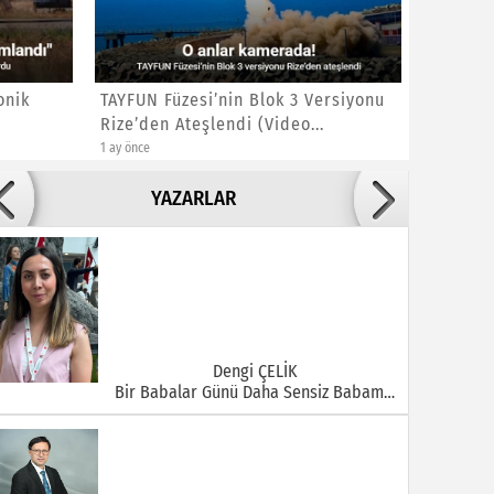
onik
TAYFUN Füzesi’nin Blok 3 Versiyonu
Bayrakt
Rize’den Ateşlendi (Video...
Füze Ile
1 ay önce
1 ay önce
Adile ADIGÜZEL
YAZARLAR
Bu Şehrin Ortasında Çürüyen Bir Yapı Var
Dengi ÇELİK
Bir Babalar Günü Daha Sensiz Babam…