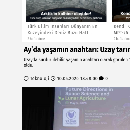
me Ve
Türk Bilim Insanları Dünyanın En
Kendi K
sap...
Kuzeyindeki Deniz Buzu Hatt...
MPT-76 
2 hafta önce
2 hafta önc
Ay’da yaşamın anahtarı: Uzay tarı
Uzayda sürdürülebilir yaşamın anahtarı olarak görülen "
oldu.
Teknoloji
10.05.2026 18:48:00
0